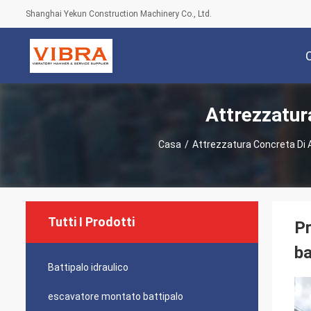
Shanghai Yekun Construction Machinery Co., Ltd.
Attrezzatur
Casa
/
Attrezzatura Concreta Di
Tutti I Prodotti
Pr
ba
Battipalo idraulico
escavatore montato battipalo