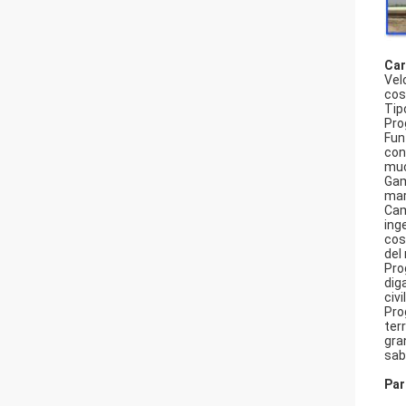
Car
Vel
cos
Tip
Pro
Funz
con
muc
Gam
mar
Cam
ing
cos
del
Pro
dig
civi
Pro
ter
gra
sab
Par