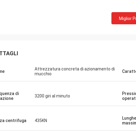
Miglior 
TTAGLI
Attrezzatura concreta di azionamento di
me
Caratt
mucchio
quenza di
Pressi
3200 giri al minuto
razione
operat
Lungh
za centrifuga
435KN
massim