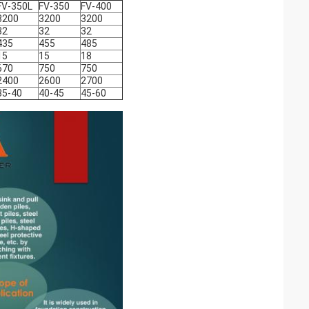
FV-350L
FV-350
FV-400
3200
3200
3200
32
32
32
435
455
485
15
15
18
670
750
750
2400
2600
2700
35-40
40-45
45-60