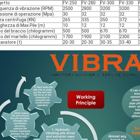
getto
FV-250
FV-280
FV-300
FV-330
quenza di vibrazione (RPM)
2500
2800
3200
3200
ssione di operazione (Mpa)
30
32
32
32
za centrifuga (KN)
265
335
350
372
ghezza di Max.Pile (m)
10
12
12
12
o del braccio (chilogrammi)
500
500
670
670
o del martello (chilogrammi)
1700
1900
2100
2300
avatore (t)
20-30
20-30
30-35
33-40