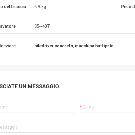
o del braccio
670kg
Peso d
avatore
35~40T
denziare
piledriver concreto
,
macchina battipalo
SCIATE UN MESSAGGIO