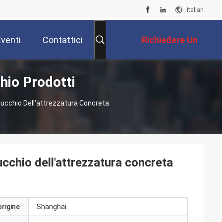
Italian
Eventi
Contattici
Richiedere Un
hio Prodotti
Preventivo
Mucchio Dell'attrezzatura Concreta
ucchio dell'attrezzatura concreta
origine
Shanghai