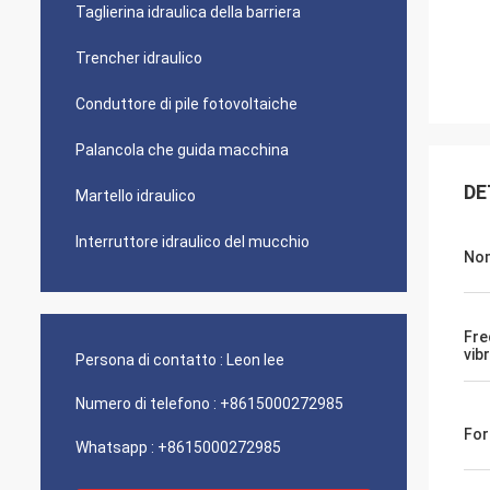
Taglierina idraulica della barriera
Trencher idraulico
Conduttore di pile fotovoltaiche
Palancola che guida macchina
DE
Martello idraulico
Interruttore idraulico del mucchio
No
Fre
vib
Persona di contatto :
Leon lee
Numero di telefono :
+8615000272985
For
Whatsapp :
+8615000272985