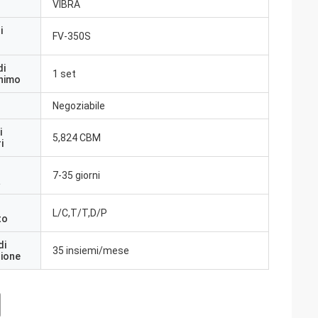
VIBRA
i
FV-350S
di
1 set
inimo
Negoziabile
i
5,824 CBM
i
7-35 giorni
a
L/C,T/T,D/P
to
di
35 insiemi/mese
zione