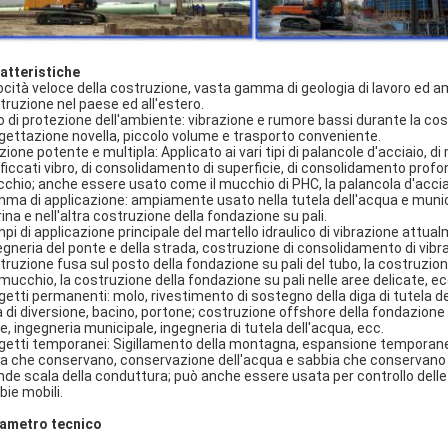
atteristiche
ocità veloce della costruzione, vasta gamma di geologia di lavoro ed 
truzione nel paese ed all'estero.
o di protezione dell'ambiente: vibrazione e rumore bassi durante la cost
gettazione novella, piccolo volume e trasporto conveniente.
ione potente e multipla: Applicato ai vari tipi di palancole d'acciaio, di
ficcati vibro, di consolidamento di superficie, di consolidamento profond
chio; anche essere usato come il mucchio di PHC, la palancola d'acciaio
ma di applicazione: ampiamente usato nella tutela dell'acqua e municipa
ina e nell'altra costruzione della fondazione su pali.
pi di applicazione principale del martello idraulico di vibrazione attual
egneria del ponte e della strada, costruzione di consolidamento di vibra
truzione fusa sul posto della fondazione su pali del tubo, la costruzio
 mucchio, la costruzione della fondazione su pali nelle aree delicate, ec
getti permanenti: molo, rivestimento di sostegno della diga di tutela de
a di diversione, bacino, portone; costruzione offshore della fondazione 
le, ingegneria municipale, ingegneria di tutela dell'acqua, ecc.
getti temporanei: Sigillamento della montagna, espansione temporanea 
ra che conservano, conservazione dell'acqua e sabbia che conservano 
nde scala della conduttura; può anche essere usata per controllo delle i
bie mobili.
ametro tecnico