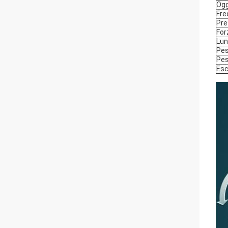
Og
Fre
Pre
For
Lun
Pes
Pes
Esc