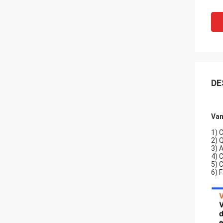
DE
Van
1) 
2) Q
3) 
4) 
5) 
6) 