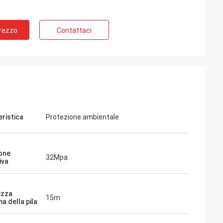
Prezzo
Contattaci
eristica
Protezione ambientale
one
32Mpa
iva
ezza
15m
a della pila