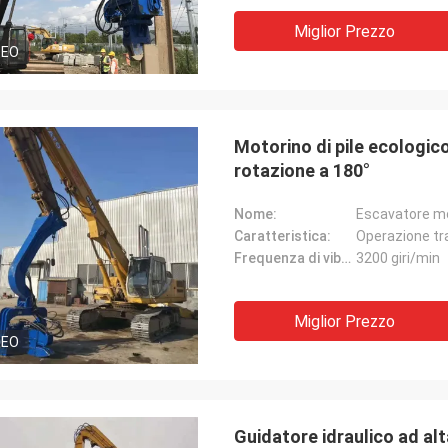
Miglior Prezzo
DEO
Motorino di pile ecologico
rotazione a 180°
Nome:
Escavatore mo
Caratteristica:
Operazione tra
Frequenza di vibrazione:
3200 giri/min
Miglior Prezzo
DEO
Guidatore idraulico ad alt