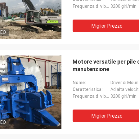
Frequenza di vibrazione:
3200 giri/min
Miglior Prezzo
DEO
Motore versatile per pile d
manutenzione
Nome:
Driver di Moun
Caratteristica:
Ad alta veloci
Frequenza di vibrazione:
3200 giri/min
Miglior Prezzo
DEO