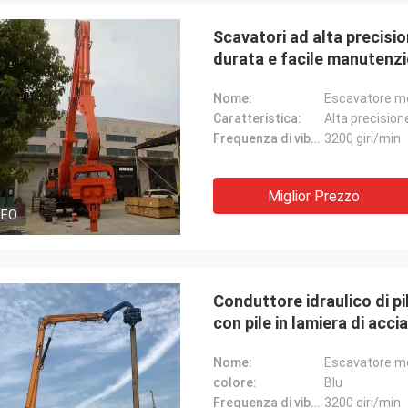
Scavatori ad alta precisio
durata e facile manutenz
Nome:
Escavatore mo
Caratteristica:
Alta precision
Frequenza di vibrazione:
3200 giri/min
Miglior Prezzo
DEO
Conduttore idraulico di pi
con pile in lamiera di acci
Nome:
Escavatore mo
colore:
Blu
Frequenza di vibrazione:
3200 giri/min