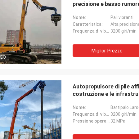
precisione e basso rumor
Nome:
Pali vibranti
Caratteristica:
Alta precision
Frequenza di vibrazione:
3200 giri/min
Miglior Prezzo
DEO
Autopropulsore di pile aff
costruzione e le infrastru
Nome:
Battipalo Lars
Frequenza di vibrazione:
3200 giri/min
Pressione operativa:
32 MPa