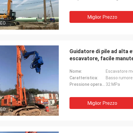
Miglior Prezzo
DEO
Guidatore di pile ad alta 
escavatore, facile manute
Nome:
Escavatore mo
Caratteristica:
Basso rumore
Pressione operativa:
32 MPa
Miglior Prezzo
DEO