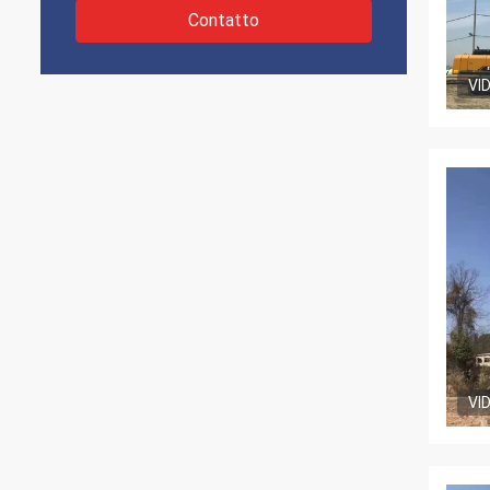
Contatto
VI
VI