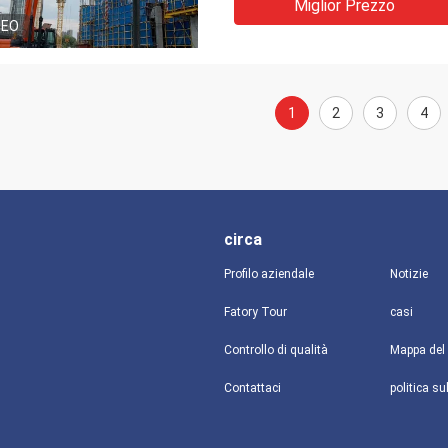
Miglior Prezzo
DEO
1
2
3
4
circa
Profilo aziendale
Notizie
Fatory Tour
casi
Controllo di qualità
Mappa del 
Contattaci