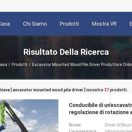
Casa
Chi Siamo
Prodotti
Mostra VR
Risultato Della Ricerca
asa
/
Prodotti
/
Excavator Mounted Wood Pile Driver Produttore Onli
hiave [ excavator mounted wood pile driver ] incontro
37
prodotti.
Conducibile di un'escavatr
regolazione di rotazione 
Nome:
Driver di Moun
Caratteristica:
Vibrazione ba