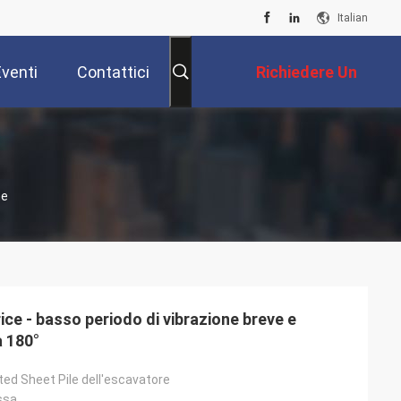
Italian
Eventi
Contattici
Richiedere Un
Preventivo
ne
ice - basso periodo di vibrazione breve e
a 180°
ted Sheet Pile dell'escavatore
ssa