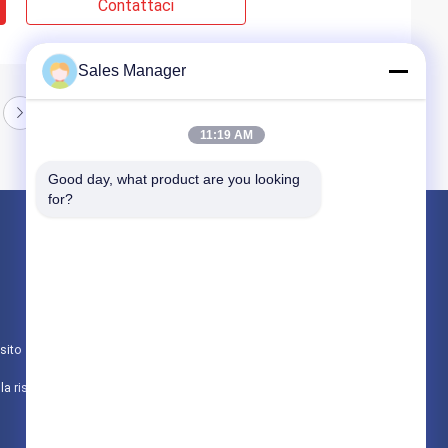
Contattaci
Sales Manager
11:19 AM
Good day, what product are you looking 
for?
Prodotti
Battipalo idraulico
escavatore montato battipalo
sito
Martello elettrico vibratore
politica sulla riservatezza
Tutte le categorie