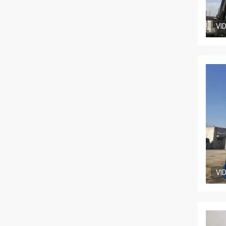
VI
VI