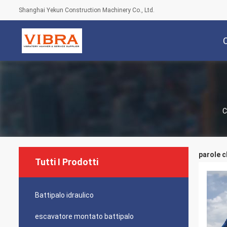
Shanghai Yekun Construction Machinery Co., Ltd.
C
parole c
Tutti I Prodotti
Battipalo idraulico
escavatore montato battipalo