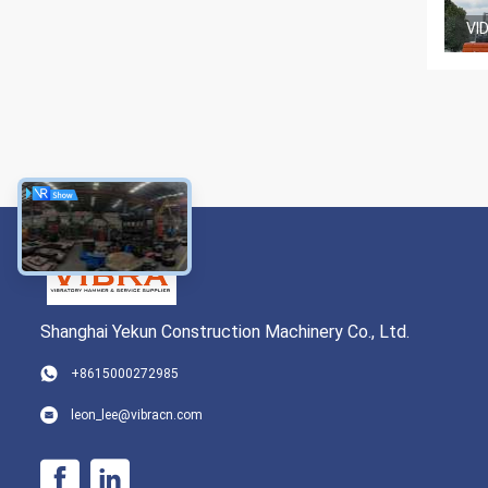
VI
Shanghai Yekun Construction Machinery Co., Ltd.
+8615000272985
leon_lee@vibracn.com