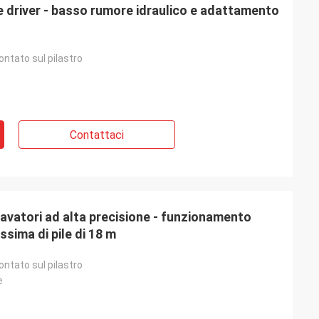
 driver - basso rumore idraulico e adattamento
ntato sul pilastro
Contattaci
cavatori ad alta precisione - funzionamento
sima di pile di 18 m
ntato sul pilastro
e