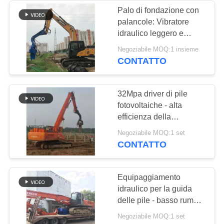
Palo di fondazione con
palancole: Vibratore
idraulico leggero e
prestazioni affidabili
Negoziabile MOQ:1 insieme
CONTATTO
32Mpa driver di pile
fotovoltaiche - alta
efficienza della
costruzione e progetto
Negoziabile MOQ:1 set
solare specializzato
CONTATTO
Equipaggiamento
idraulico per la guida
delle pile - basso rumore
e un set MOQ per ordini
Negoziabile MOQ:1 set
di prova