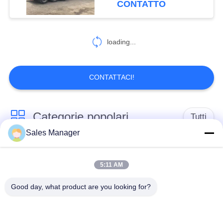
CONTATTO
loading...
CONTATTACI!
Categorie popolari
Tutti
Sales Manager
escavatore montato
Battipalo idraulico
battipalo
5:11 AM
Good day, what product are you looking for?
Martello elettrico
Piledriver laterale
vibratore
della presa