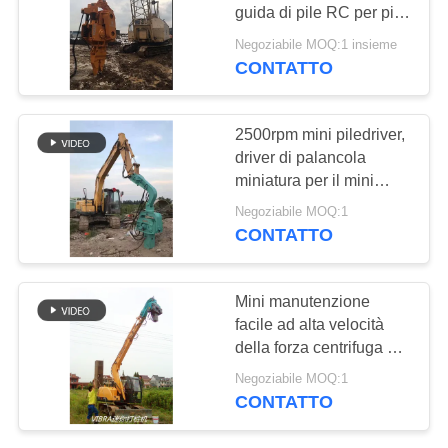
RICHIEDA
guida di pile RC per pile
UNA
di fogli da 6-8 metri
Negoziabile MOQ:1 insieme
utilizzando un
CITAZIONE
CONTATTO
escavatore a ruote
MAPPA
2500rpm mini piledriver,
driver di palancola
DEL
miniatura per il mini
SITO
escavatore
Negoziabile MOQ:1
CONTATTO
PRIVACY
POLICY
Mini manutenzione
facile ad alta velocità
della forza centrifuga del
piledriver 117KN
Negoziabile MOQ:1
dell'escavatore
CONTATTO