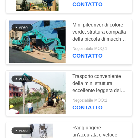
GIRO
CONTATTO
DELLA
FABBRICA
Mini piledriver di colore
verde, struttura compatta
della piccola di mucchio
CONTROLLO
attrezzatura di
Negoziabile MOQ:1
DI
azionamento
CONTATTO
QUALITÀ
Trasporto conveniente
CONTATTICI
della mini struttura
eccellente leggera del
piledriver piccola
NOTIZIE
Negoziabile MOQ:1
CONTATTO
CASI
Raggiungere
un'accurata e veloce