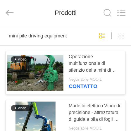
Yekun
Construction
Machinery
Co.,
Prodotti
Ltd..
All
Rights
Reserved.
CASA
mini pile driving equipment
PRODOTTI
Operazione
multifunzionale di
MANIFESTAZIONE
silenzio della mini di
DI
mucchio di alta
Negoziabile MOQ:1
precisione attrezzatura
VR
CONTATTO
di azionamento
CIRCA
Martello elettrico Vibro di
precisione - attrezzatura
NOI
di guida a pila di fogli da
21 m
Negoziabile MOQ:1