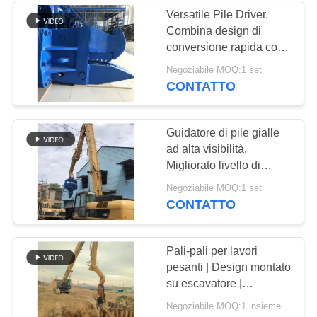
Versatile Pile Driver.
Combina design di
conversione rapida con
capacità di installazione
Negoziabile MOQ:1 set
precisa.
CONTATTO
Guidatore di pile gialle
ad alta visibilità.
Migliorato livello di
sicurezza e prestazioni
Negoziabile MOQ:1 set
multifunzionali.
CONTATTO
Pali-pali per lavori
pesanti | Design montato
su escavatore |
Vibrazioni ad alta
Negoziabile MOQ:1 insieme
frequenza