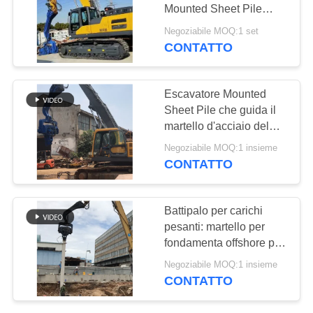
RICHIEDA
Mounted Sheet Pile
UNA
dell'escavatore del Vibro
Negoziabile MOQ:1 set
CITAZIONE
CONTATTO
MAPPA
Escavatore Mounted
Sheet Pile che guida il
DEL
martello d'acciaio del
SITO
Vibro della macchina
Negoziabile MOQ:1 insieme
CONTATTO
PRIVACY
POLICY
Battipalo per carichi
pesanti: martello per
fondamenta offshore per
un&#39;installazione
Negoziabile MOQ:1 insieme
efficiente di palancole
CONTATTO