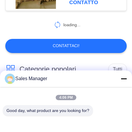
CONTATTO
loading...
CONTATTACI!
Categorie popolari
Tutti
Sales Manager
escavatore montato
Battipalo idraulico
battipalo
4:06 PM
Good day, what product are you looking for?
Martello elettrico
Piledriver laterale
vibratore
della presa