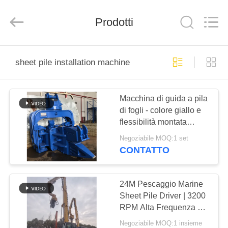
Yekun
Construction
Machinery
Co.,
Prodotti
Ltd..
All
Rights
Reserved.
CASA
sheet pile installation machine
PRODOTTI
Macchina di guida a pila
di fogli - colore giallo e
MANIFESTAZIONE
flessibilità montata
DI
sull'escavatore
Negoziabile MOQ:1 set
VR
CONTATTO
CIRCA
24M Pescaggio Marine
Sheet Pile Driver | 3200
NOI
RPM Alta Frequenza &
Potente Forza di Spinta
Negoziabile MOQ:1 insieme