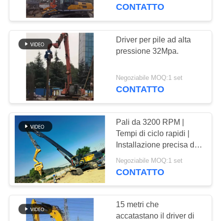
GIRO
CONTATTO
DELLA
FABBRICA
Driver per pile ad alta
pressione 32Mpa.
CONTROLLO
Negoziabile MOQ:1 set
DI
CONTATTO
QUALITÀ
Pali da 3200 RPM |
CONTATTICI
Tempi di ciclo rapidi |
Installazione precisa di
palancole | Prestazioni
NOTIZIE
Negoziabile MOQ:1 set
affidabili
CONTATTO
CASI
15 metri che
accatastano il driver di