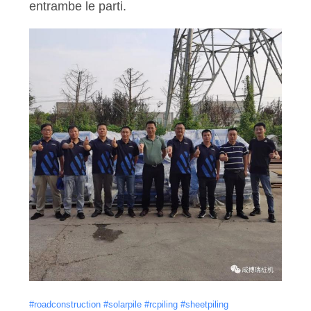
entrambe le parti.
#roadconstruction
#solarpile
#rcpiling
#sheetpiling