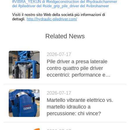
#VIBRA_YEKUN
di
#bridgeconstruction
del
#hydraulichammer
del
#piledriver
del
#side_grip_pile_driver
del
#vibrohameer
Visiti il nostro sito Web della società più informazioni di
dettagli.
http://hydraulic-piledriver.com/
Related News
2026-07-17
Pile driver a presa laterale
contro quattro pile driver
eccentrici: performance e
confronto delle applicazioni
2026-07-17
Martello vibrante elettrico vs.
martello idraulico a
percussione: chi vince?