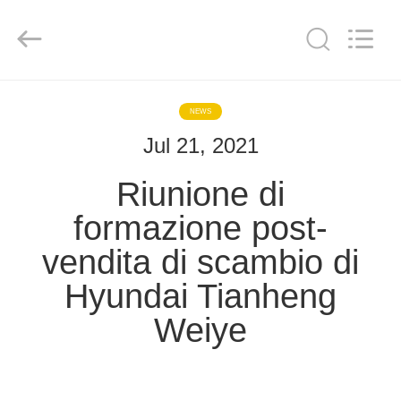
Yekun
Construction
Machinery
Co.,
Ltd..
All
Rights
Reserved.
CASA
NEWS
Jul 21, 2021
PRODOTTI
Riunione di
MANIFESTAZIONE
formazione post-
DI
vendita di scambio di
VR
Hyundai Tianheng
CIRCA
Weiye
NOI