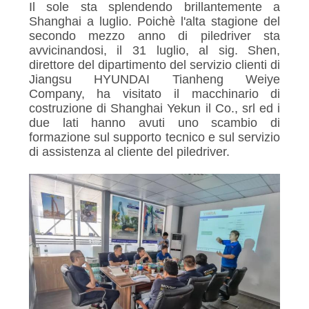
GIRO
Il sole sta splendendo brillantemente a
Shanghai a luglio. Poichè l'alta stagione del
DELLA
secondo mezzo anno di piledriver sta
FABBRICA
avvicinandosi, il 31 luglio, al sig. Shen,
direttore del dipartimento del servizio clienti di
Jiangsu
HYUNDAI
Tianheng Weiye
CONTROLLO
Company, ha visitato il macchinario di
costruzione di Shanghai Yekun il Co., srl ed i
DI
due lati hanno avuti uno scambio di
QUALITÀ
formazione sul supporto tecnico e sul servizio
di assistenza al cliente del piledriver.
CONTATTICI
NOTIZIE
CASI