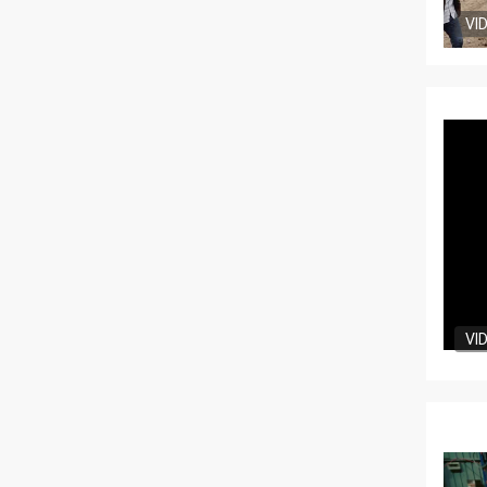
VI
VI