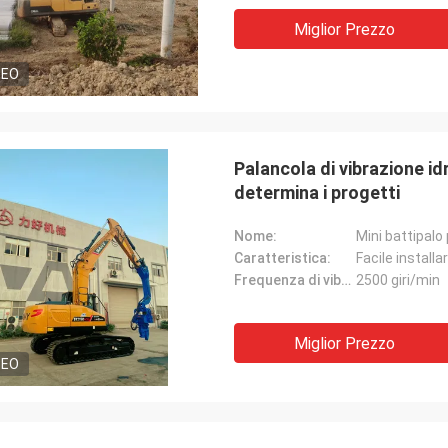
Miglior Prezzo
DEO
Palancola di vibrazione id
determina i progetti
Nome:
Mini battipalo
Caratteristica:
Facile installa
Frequenza di vibrazione:
2500 giri/min
Miglior Prezzo
DEO