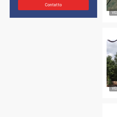
Contatto
VI
VI