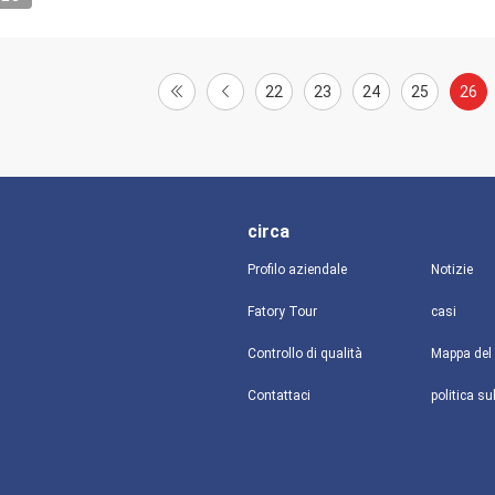
22
23
24
25
26
circa
Profilo aziendale
Notizie
Fatory Tour
casi
Controllo di qualità
Mappa del 
Contattaci