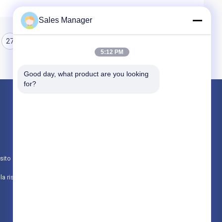
Sales Manager
27
28
29
5:12 PM
Good day, what product are you looking 
for?
Prodotti
Battipalo idraulico
escavatore montato battipalo
sito
Martello elettrico vibratore
politica sulla riservatezza
Tutte le categorie