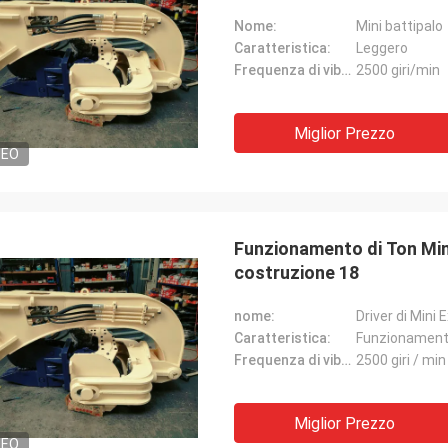
Nome:
Mini battipalo
Caratteristica:
Leggero
Frequenza di vibrazione:
2500 giri/min
Miglior Prezzo
DEO
Funzionamento di Ton Mini 
costruzione 18
nome:
Driver di Mini
Caratteristica:
Funzionamento
Frequenza di vibrazione:
2500 giri / min
Miglior Prezzo
DEO