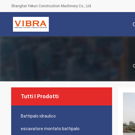
Shanghai Yekun Construction Machinery Co., Ltd.
Tutti I Prodotti
Battipalo idraulico
escavatore montato battipalo