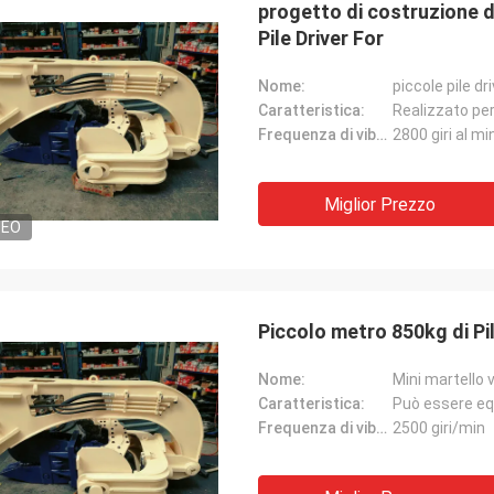
progetto di costruzione d
Pile Driver For
Nome:
piccole pile dr
Caratteristica:
Realizzato per 
Frequenza di vibrazione:
2800 giri al m
Miglior Prezzo
DEO
Piccolo metro 850kg di Pi
Nome:
Mini martello 
Caratteristica:
Può essere eq
Frequenza di vibrazione:
2500 giri/min