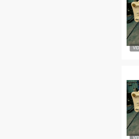
VI
VI