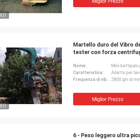
Miglior Prezzo
DEO
Martello duro del Vibro d
tester con forza centrif
Nome:
Mini battipalo
Caratteristica:
Adatto per lavo
Frequenza di vibrazione:
2800 giri al m
Miglior Prezzo
DEO
6 - Peso leggero ultra pic