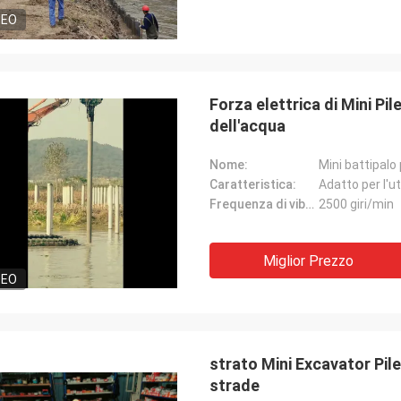
DEO
Forza elettrica di Mini Pil
dell'acqua
Nome:
Mini battipalo
Caratteristica:
Adatto per l'ut
Frequenza di vibrazione:
2500 giri/min
Miglior Prezzo
DEO
strato Mini Excavator Pil
strade