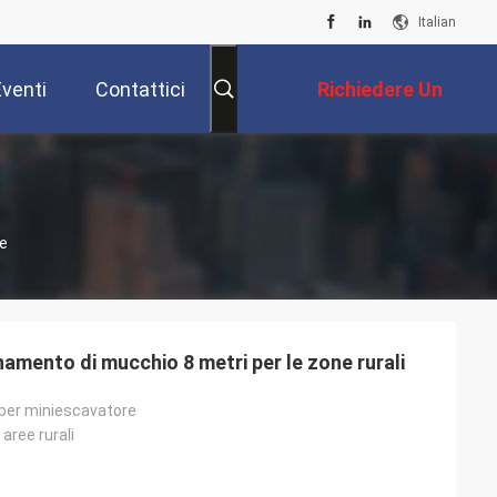
Italian
Eventi
Contattici
Richiedere Un
Preventivo
ne
namento di mucchio 8 metri per le zone rurali
 per miniescavatore
 aree rurali