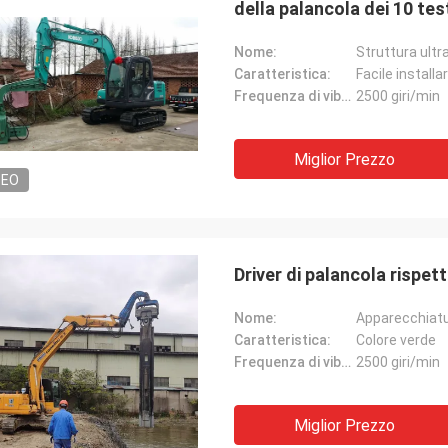
della palancola dei 10 tes
Nome:
Struttura ultr
Caratteristica:
Facile installa
Frequenza di vibrazione:
2500 giri/min
Miglior Prezzo
DEO
Driver di palancola rispet
Nome:
Apparecchiatur
Caratteristica:
Colore verde
Frequenza di vibrazione:
2500 giri/min
Miglior Prezzo