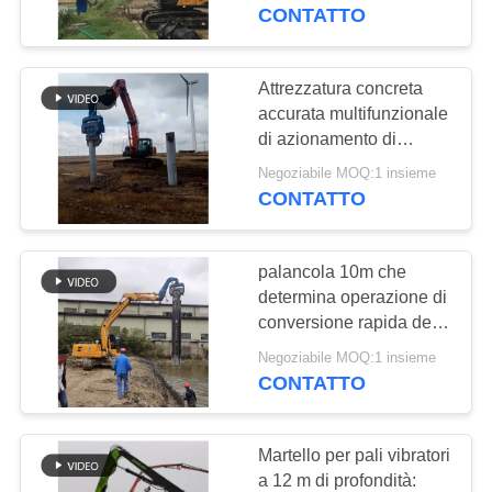
GIRO
CONTATTO
DELLA
FABBRICA
Attrezzatura concreta
12
accurata multifunzionale
Martello elettrico
di azionamento di
CONTROLLO
mucchio 32Mpa
vibratore
Negoziabile MOQ:1 insieme
DI
CONTATTO
QUALITÀ
palancola 10m che
CONTATTICI
determina operazione di
conversione rapida della
37
macchina
NOTIZIE
Negoziabile MOQ:1 insieme
Piledriver laterale
CONTATTO
della presa
CASI
Martello per pali vibratori
a 12 m di profondità: