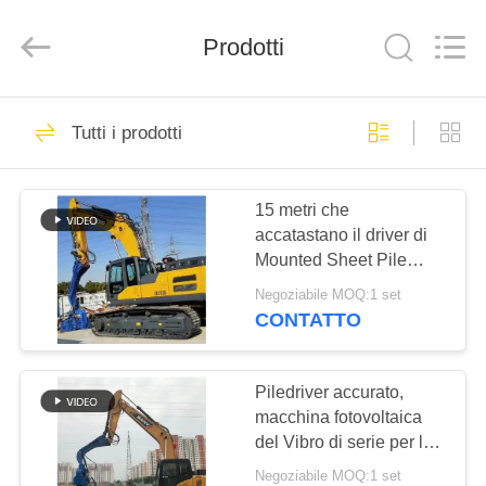
Yekun
Construction
Machinery
Co.,
Prodotti
Ltd..
All
Rights
Reserved.
CASA
118
Tutti i prodotti
Battipalo idraulico
PRODOTTI
15 metri che
accatastano il driver di
MANIFESTAZIONE
Mounted Sheet Pile
DI
dell'escavatore del Vibro
Negoziabile MOQ:1 set
VR
CONTATTO
86
escavatore montato
CIRCA
Piledriver accurato,
macchina fotovoltaica
NOI
battipalo
del Vibro di serie per la
palancola
Negoziabile MOQ:1 set