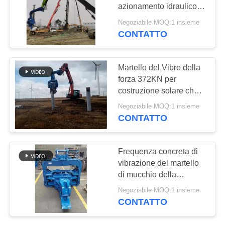
RICHIEDA
azionamento idraulico
UNA
RC, lavoro di fondazione
Negoziabile MOQ:1 insieme
efficiente e privo di
CITAZIONE
CONTATTO
24
inquinamento
Quattro piloti
MAPPA
Martello del Vibro della
eccentrici
forza 372KN per
DEL
costruzione solare che
SITO
accatasta trazione
Negoziabile MOQ:1 insieme
CONTATTO
PRIVACY
12
POLICY
Frequenza concreta di
vibrazione del martello
Guida di 360 gradi
di mucchio della
costruzione solare
Negoziabile MOQ:1 insieme
3200rpm
CONTATTO