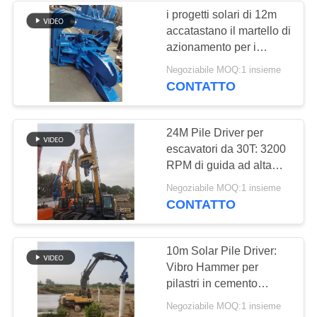
i progetti solari di 12m
accatastano il martello di
38
azionamento per i
Mini Excavator Pile
progetti del fondamento
Negoziabile MOQ:1 insieme
CONTATTO
Driver
24M Pile Driver per
escavatori da 30T: 3200
RPM di guida ad alta
frequenza
30
Negoziabile MOQ:1 insieme
CONTATTO
Attrezzatura
concreta di
10m Solar Pile Driver:
Vibro Hammer per
azionamento di
pilastri in cemento
mucchio
rivestito
Negoziabile MOQ:1 insieme