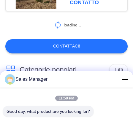
CONTATTO
54
Pile driver lungo
loading...
boom
CONTATTACI!
Categorie popolari
Tutti
5
Sales Manager
Asta meccanica
escavatore montato
Battipalo idraulico
battipalo
11:59 PM
Good day, what product are you looking for?
Martello elettrico
Piledriver laterale
vibratore
della presa