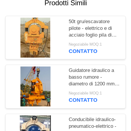
RICHIEDA
Prodotti Simili
UNA
CITAZIONE
50t gru/escavatore
pilote - elettrico e di
acciaio foglio pila di
SITEMAP
progettazione
Negoziabile MOQ:1
specializzata
CONTATTO
PRIVACY
POLICY
Guidatore idraulico a
basso rumore -
diametro di 1200 mm e
vibrazione efficiente di
Negoziabile MOQ:1
1050 giri al minuto
CONTATTO
Conducibile idraulico-
pneumatico-elettrico -