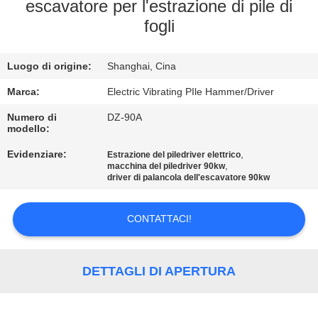
GIRO
escavatore per l'estrazione di pile di
fogli
DELLA
FABBRICA
Luogo di origine:
Shanghai, Cina
CONTROLLO
Marca:
Electric Vibrating PIle Hammer/Driver
DI
Numero di
DZ-90A
modello:
QUALITÀ
Evidenziare:
,
Estrazione del piledriver elettrico
,
macchina del piledriver 90kw
driver di palancola dell'escavatore 90kw
CONTATTICI
CONTATTACI!
NOTIZIE
DETTAGLI DI APERTURA
CASI