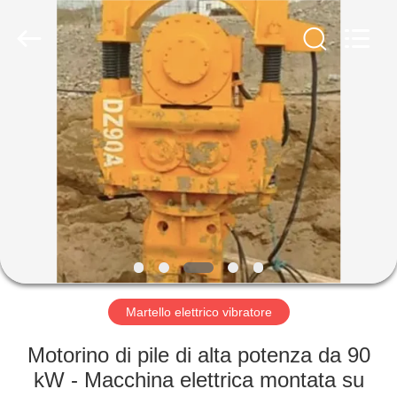
Yekun
Construction
Machinery
Co.,
Ltd..
All
Rights
Reserved.
CASA
PRODOTTI
MANIFESTAZIONE
DI
VR
CIRCA
Martello elettrico vibratore
NOI
Motorino di pile di alta potenza da 90
kW - Macchina elettrica montata su