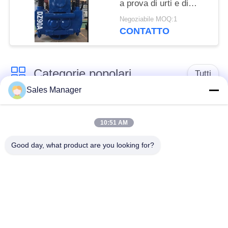
a prova di urti e di
diametro massimo di
Negoziabile MOQ:1
2000 mm
CONTATTO
Categorie popolari
Tutti
Sales Manager
escavatore montato
Battipalo idraulico
battipalo
10:51 AM
Good day, what product are you looking for?
Martello elettrico
Piledriver laterale
vibratore
della presa
Quattro piloti
Guida di 360 gradi
eccentrici