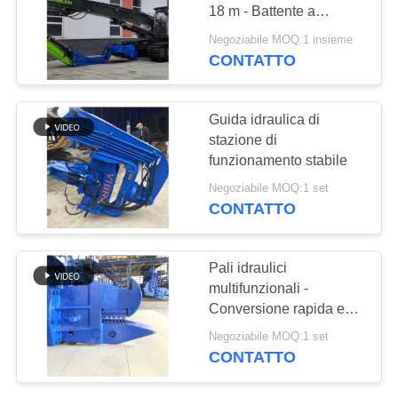
RICHIEDA
18 m - Battente a
UNA
martello per palificazioni
Negoziabile MOQ:1 insieme
efficienti
CITAZIONE
CONTATTO
MAPPA
Guida idraulica di
stazione di
DEL
funzionamento stabile
SITO
Negoziabile MOQ:1 set
CONTATTO
PRIVACY
POLICY
Pali idraulici
multifunzionali -
Conversione rapida ed
elevata efficienza di
Negoziabile MOQ:1 set
palificazione
CONTATTO