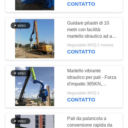
GIRO
CONTATTO
DELLA
FABBRICA
Guidare pilastri di 10
metri con facilità:
martello idraulico ad alte
CONTROLLO
prestazioni per la
Negoziabile MOQ:1 insieme
DI
massima efficienza
CONTATTO
QUALITÀ
Martello vibrante
CONTATTICI
idraulico per pali - Forza
d'impatto 385KN,
capacità di profondità
NOTIZIE
Negoziabile MOQ:1
12m
CONTATTO
CASI
Pali da palancola a
conversione rapida da