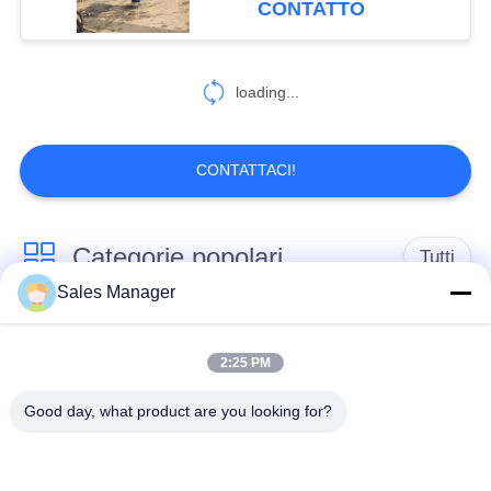
CONTATTO
martello
loading...
CONTATTACI!
Categorie popolari
Tutti
Sales Manager
escavatore montato
Battipalo idraulico
battipalo
2:25 PM
Good day, what product are you looking for?
Martello elettrico
Piledriver laterale
vibratore
della presa