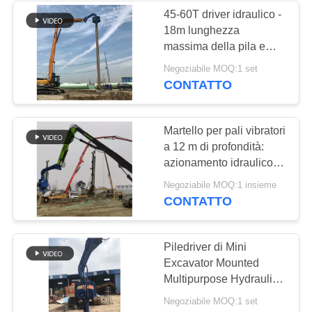
45-60T driver idraulico -
18m lunghezza
massima della pila e
485KN forza centrifuga
Negoziabile MOQ:1 set
elevata
CONTATTO
Martello per pali vibratori
a 12 m di profondità:
azionamento idraulico
RC, lavoro di fondazione
Negoziabile MOQ:1 insieme
efficiente e privo di
CONTATTO
inquinamento
Piledriver di Mini
Excavator Mounted
Multipurpose Hydraulic,
macchina idraulica
Negoziabile MOQ:1 set
dell'accatastamento del