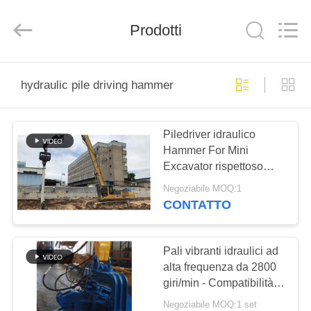
Yekun
Construction
Machinery
Co.,
Prodotti
Ltd..
All
Rights
Reserved.
CASA
hydraulic pile driving hammer
PRODOTTI
Piledriver idraulico
Hammer For Mini
MANIFESTAZIONE
Excavator rispettoso
DI
dell'ambiente
Negoziabile MOQ:1
VR
CONTATTO
CIRCA
Pali vibranti idraulici ad
alta frequenza da 2800
NOI
giri/min - Compatibilità
multi-palo e alta potenza
Negoziabile MOQ:1 set