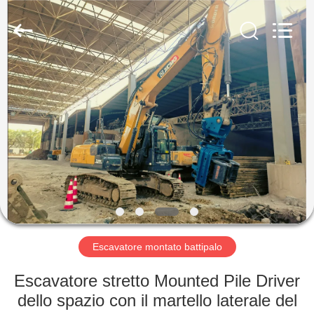
Yekun
Construction
Machinery
Co.,
Ltd..
All
Rights
Reserved.
CASA
PRODOTTI
MANIFESTAZIONE
DI
VR
CIRCA
Escavatore montato battipalo
NOI
Escavatore stretto Mounted Pile Driver
dello spazio con il martello laterale del