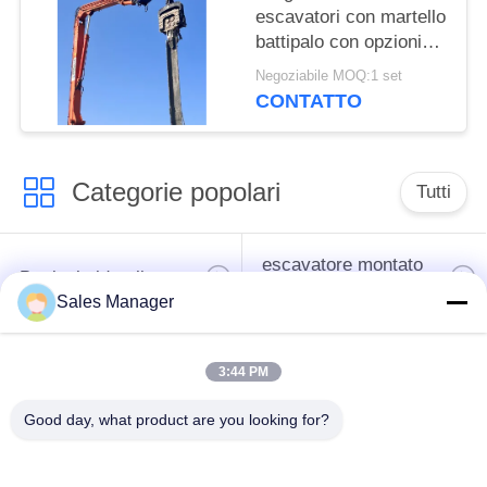
escavatori con martello
battipalo con opzioni
flessibili di utilizzo
Negoziabile MOQ:1 set
CONTATTO
Categorie popolari
Tutti
escavatore montato
Battipalo idraulico
battipalo
Sales Manager
Martello elettrico
Piledriver laterale
3:44 PM
vibratore
della presa
Good day, what product are you looking for?
Quattro piloti
Guida di 360 gradi
eccentrici