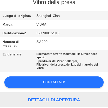
GIRO
Vibro della presa
DELLA
Luogo di origine:
Shanghai, Cina
FABBRICA
Marca:
VIBRA
CONTROLLO
Certificazione:
ISO 9001:2015
DI
Numero di
SV-200
modello:
QUALITÀ
Evidenziare:
Escavatore stretto Mounted Pile Driver dello
spazio
,
,
piledriver del Vibro 3000rpm
CONTATTICI
Piledriver della presa del lato del martello del
Vibro
NOTIZIE
CONTATTACI!
CASI
DETTAGLI DI APERTURA