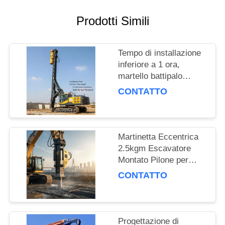
RICHIEDA
UNA
Prodotti Simili
CITAZIONE
Tempo di installazione
SITEMAP
inferiore a 1 ora,
martello battipalo
montato su escavatore
CONTATTO
PRIVACY
con lunghezza di
infissione di 15 m e
POLICY
forza centrifuga di 172
Kn, costruito per la
Martinetta Eccentrica
penetrazione del
2.5kgm Escavatore
terreno
Montato Pilone per
Lavori di Fondazione e
CONTATTO
Progetti di Ingegneria
Civile
Progettazione di