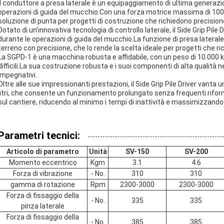
Il conduttore a presa laterale è un equipaggiamento di ultima generazio
operazioni di guida del mucchio.Con una forza motrice massima di 100
soluzione di punta per progetti di costruzione che richiedono precisione
Dotato di un'innovativa tecnologia di controllo laterale, il Side Grip Pile
durante le operazioni di guida del mucchio.La funzione di presa laterale
terreno con precisione, che lo rende la scelta ideale per progetti che rich
La SGPD-1 è una macchina robusta e affidabile, con un peso di 10.000 kg 
difficili.La sua costruzione robusta e i suoi componenti di alta qualità
impegnativi.
Oltre alle sue impressionanti prestazioni, il Side Grip Pile Driver vant
litri, che consente un funzionamento prolungato senza frequenti rifor
sul cantiere, riducendo al minimo i tempi di inattività e massimizzando l
Parametri tecnici:
Articolo di parametro
Unità
SV-150
SV-200
Momento eccentrico
Kgm
3.1
4.6
Forza di vibrazione
- No.
310
310
gamma di rotazione
Rpm
2300-3000
2300-3000
Forza di fissaggio della
- No.
335
335
pinza laterale
Forza di fissaggio della
- No.
385
385