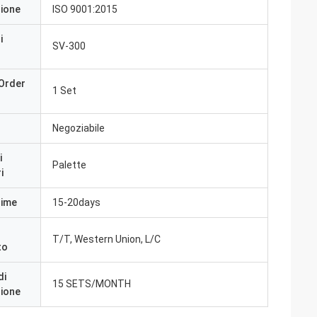
zione
ISO 9001:2015
i
SV-300
Order
1 Set
Negoziabile
i
Palette
i
Time
15-20days
T/T, Western Union, L/C
to
di
15 SETS/MONTH
zione