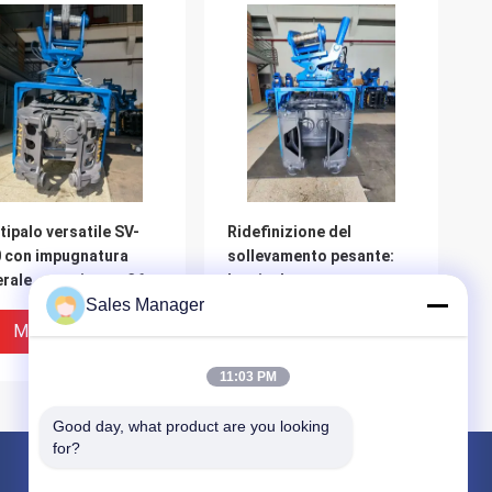
tipalo versatile SV-
Ridefinizione del
 con impugnatura
sollevamento pesante:
erale, rotazione a 360°
battipalo con presa
nclinazione
Sales Manager
laterale SV-400 – Forza
irezionale –
656 kN, pinza inferiore
Miglior Prezzo
Miglior Prezzo
gettato per
490 kN, adatto agli
avatori da 20–25
escavatori da 32–40 t
11:03 PM
nellate
Good day, what product are you looking 
for?
Prodotti