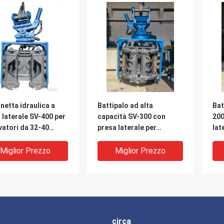
netta idraulica a
Battipalo ad alta
Bat
 laterale SV-400 per
capacità SV-300 con
200
atori da 32-40
presa laterale per
lat
llate, forza 558kN e
escavatori da 25-32
e i
 intervallo di
tonnellate – Progettato
bid
Miglior Prezzo
Miglior Prezzo
uenza
per tipi di pali versatili e
Pro
terreni impegnativi
esc
ton
circa