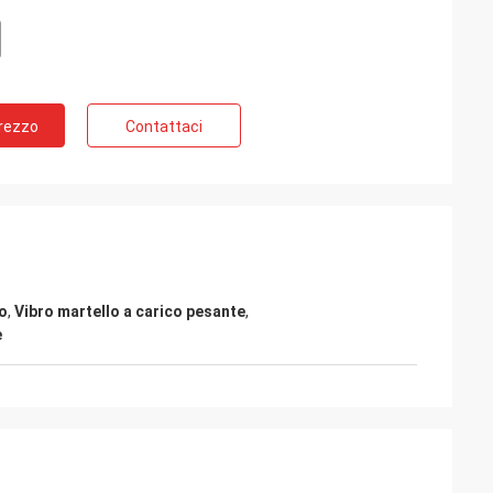
Prezzo
Contattaci
lo
,
Vibro martello a carico pesante
,
e