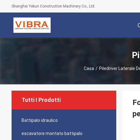
Shanghai Yekun Construction Machinery Co., Ltd.
Pi
Casa
/
Piledriver Laterale D
Tutti I Prodotti
Fo
pe
Battipalo idraulico
escavatore montato battipalo