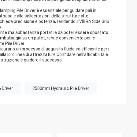
de Clamping Pile Driver è essenziale per guidare pali in
 peso e alle sollecitazioni delle strutture alte.
 richiede precisione e potenza, rendendo il VIBRA Side Grip
o.
pesante ma abbastanza portatile da poter essere spostato
l'imballaggio su un pallet, rende conveniente per le
e Pile Driver.
icurano un processo di acquisto fluido ed efficiente per i
lla loro linea di attrezzature.Confidare nell'affidabilità e
costruzione e guidare il successo.
 Driver
2500mm Hydraulic Pile Driver