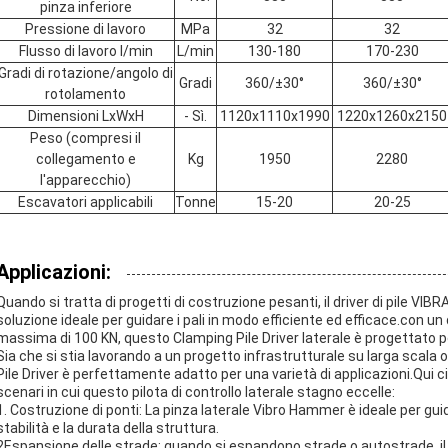
pinza inferiore
Pressione di lavoro
MPa
32
32
Flusso di lavoro l/min
L/min
130-180
170-230
Gradi di rotazione/angolo di
Gradi
360/±30°
360/±30°
rotolamento
Dimensioni LxWxH
- Sì.
1120x1110x1990
1220x1260x2150
Peso (compresi il
collegamento e
Kg
1950
2280
l'apparecchio)
Escavatori applicabili
Tonne
15-20
20-25
Applicazioni:
Quando si tratta di progetti di costruzione pesanti, il driver di pile VIBR
soluzione ideale per guidare i pali in modo efficiente ed efficace.con
massima di 100 KN, questo Clamping Pile Driver laterale è progettato per af
Sia che si stia lavorando a un progetto infrastrutturale su larga scala 
Pile Driver è perfettamente adatto per una varietà di applicazioni.Qui c
scenari in cui questo pilota di controllo laterale stagno eccelle:
1. Costruzione di ponti: La pinza laterale Vibro Hammer è ideale per guid
stabilità e la durata della struttura.
2Espansione delle strade: quando si espandono strade o autostrade, il 