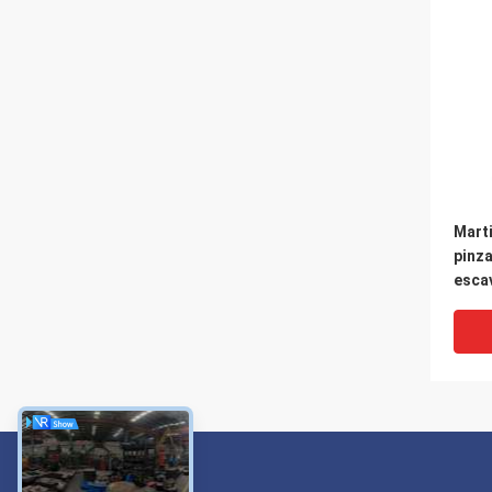
Marti
pinza
escav
tonne
ampio
freq