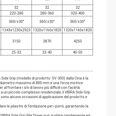
32
32
32
220-280
280-360
320-400
360/±30°
360/±30°
360/±30°
1343x1230x2923
1320x1160x1820
1320x1160x1820
3150
3870
4250
25-32
32-40
40-50
A Side Grip (modello di prodotto: SV-300) dalla Cina è la
 un diametro massimo di 800 mm e una forza motrice
frontare i siti di lavoro più difficili con facilità.
o a un piccolo complesso residenziale, il VIBRA Side Grip
i sono alcune occasioni di applicazione del prodotto e
are le pilastre di fondazione per i ponti, garantendo la
VIBRA Side Grip Pile Driver può guidare rapidamente ed