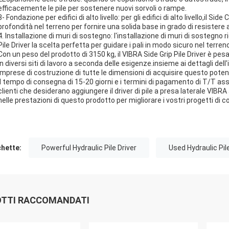
efficacemente le pile per sostenere nuovi sorvoli o rampe.
3- Fondazione per edifici di alto livello: per gli edifici di alto livello,il Si
profondità nel terreno per fornire una solida base in grado di resistere al
4. Installazione di muri di sostegno: l'installazione di muri di sostegno
Pile Driver la scelta perfetta per guidare i pali in modo sicuro nel terren
Con un peso del prodotto di 3150 kg, il VIBRA Side Grip Pile Driver è 
in diversi siti di lavoro a seconda delle esigenze.insieme ai dettagli del
imprese di costruzione di tutte le dimensioni di acquisire questo potent
Il tempo di consegna di 15-20 giorni e i termini di pagamento di T/T ass
clienti che desiderano aggiungere il driver di pile a presa laterale VIBRA a
nelle prestazioni di questo prodotto per migliorare i vostri progetti di 
chette:
Powerful Hydraulic Pile Driver
Used Hydraulic Pile
TTI RACCOMANDATI