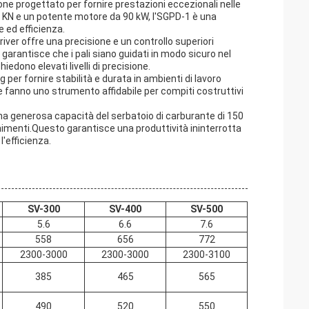
ne progettato per fornire prestazioni eccezionali nelle
 KN e un potente motore da 90 kW, l'SGPD-1 è una
 ed efficienza.
 Driver offre una precisione e un controllo superiori
 garantisce che i pali siano guidati in modo sicuro nel
iedono elevati livelli di precisione.
per fornire stabilità e durata in ambienti di lavoro
 ne fanno uno strumento affidabile per compiti costruttivi
a una generosa capacità del serbatoio di carburante di 150
nimenti.Questo garantisce una produttività ininterrotta
'efficienza.
SV-300
SV-400
SV-500
5.6
6.6
7.6
558
656
772
2300-3000
2300-3000
2300-3100
385
465
565
490
520
550