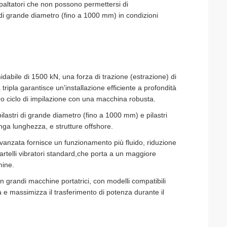
ppaltatori che non possono permettersi di
 di grande diametro (fino a 1000 mm) in condizioni
dabile di 1500 kN, una forza di trazione (estrazione) di
ripla garantisce un'installazione efficiente a profondità
ro ciclo di impilazione con una macchina robusta.
pilastri di grande diametro (fino a 1000 mm) e pilastri
unga lunghezza, e strutture offshore.
anzata fornisce un funzionamento più fluido, riduzione
martelli vibratori standard,che porta a un maggiore
mine.
n grandi macchine portatrici, con modelli compatibili
à e massimizza il trasferimento di potenza durante il