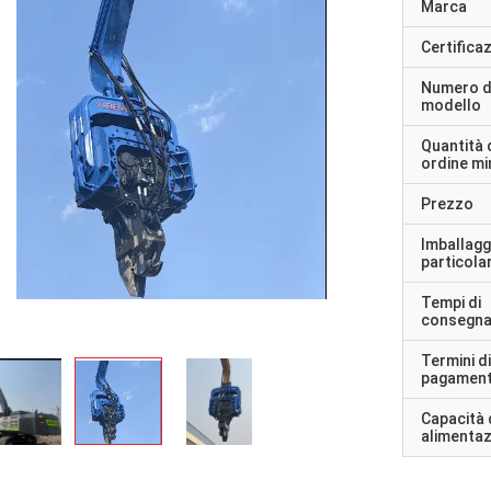
Marca
Certifica
Numero d
modello
Quantità 
ordine m
Prezzo
Imballagg
particolar
Tempi di
consegn
Termini di
pagamen
Capacità 
alimenta