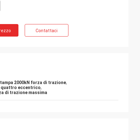
Prezzo
Contattaci
 stampa 2000kN forza di trazione
,
a quattro eccentrico
,
rza di trazione massima