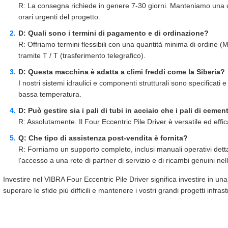
R: La consegna richiede in genere 7-30 giorni. Manteniamo una cap
orari urgenti del progetto.
D: Quali sono i termini di pagamento e di ordinazione?
R: Offriamo termini flessibili con una quantità minima di ordine 
tramite T / T (trasferimento telegrafico).
D: Questa macchina è adatta a climi freddi come la Siberia?
I nostri sistemi idraulici e componenti strutturali sono specificati 
bassa temperatura.
D: Può gestire sia i pali di tubi in acciaio che i pali di ceme
R: Assolutamente. Il Four Eccentric Pile Driver è versatile ed effi
Q: Che tipo di assistenza post-vendita è fornita?
R: Forniamo un supporto completo, inclusi manuali operativi detta
l'accesso a una rete di partner di servizio e di ricambi genuini nel
Investire nel VIBRA Four Eccentric Pile Driver significa investire in una 
superare le sfide più difficili e mantenere i vostri grandi progetti infrastr