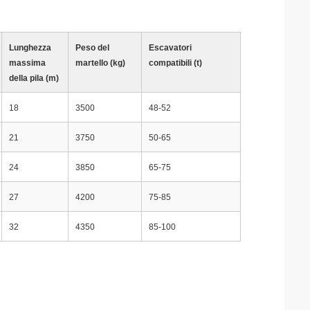
Lunghezza
Peso del
Escavatori
massima
martello (kg)
compatibili (t)
della pila (m)
18
3500
48-52
21
3750
50-65
24
3850
65-75
27
4200
75-85
32
4350
85-100