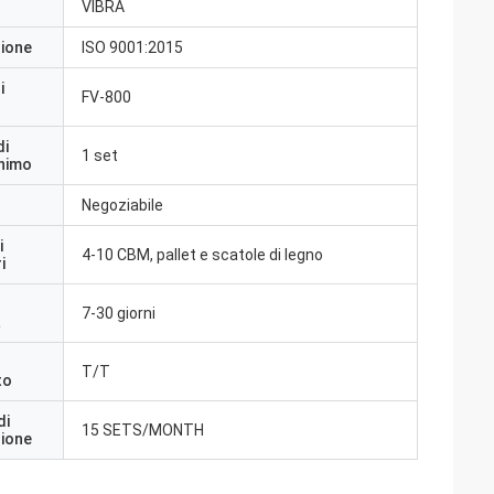
VIBRA
zione
ISO 9001:2015
i
FV-800
di
1 set
inimo
Negoziabile
i
4-10 CBM, pallet e scatole di legno
i
7-30 giorni
a
T/T
to
di
15 SETS/MONTH
zione