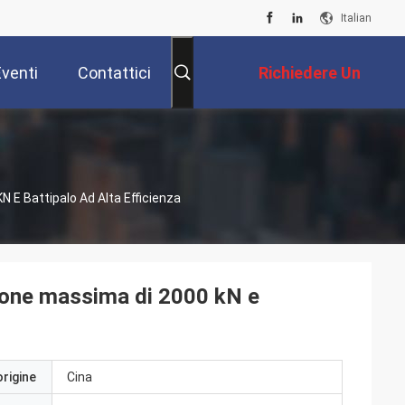
Italian
Eventi
Contattici
Richiedere Un
Preventivo
N E Battipalo Ad Alta Efficienza
azione massima di 2000 kN e
origine
Cina