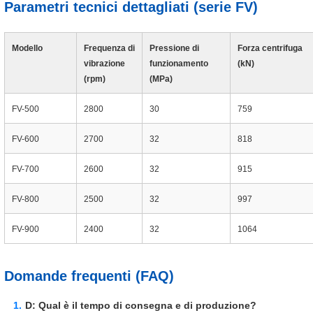
Parametri tecnici dettagliati (serie FV)
Modello
Frequenza di
Pressione di
Forza centrifuga
vibrazione
funzionamento
(kN)
(rpm)
(MPa)
FV-500
2800
30
759
FV-600
2700
32
818
FV-700
2600
32
915
FV-800
2500
32
997
FV-900
2400
32
1064
Domande frequenti (FAQ)
D: Qual è il tempo di consegna e di produzione?