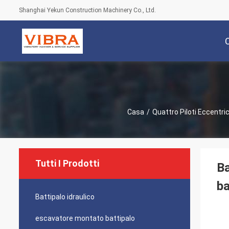
Shanghai Yekun Construction Machinery Co., Ltd.
Casa
/
Quattro Piloti Eccentric
Tutti I Prodotti
Ba
ba
Battipalo idraulico
escavatore montato battipalo