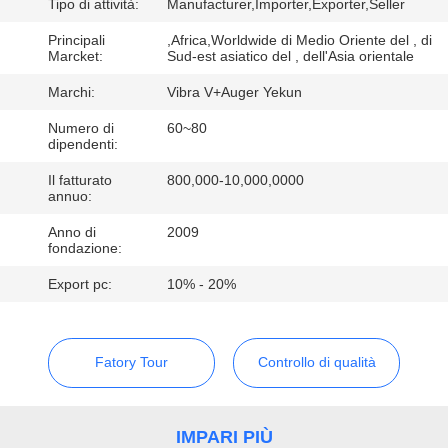
GIRO
Tipo di attività:
Manufacturer,Importer,Exporter,Seller
DELLA
Principali
,Africa,Worldwide di Medio Oriente del , di
Marcket:
Sud-est asiatico del , dell'Asia orientale
FABBRICA
Marchi:
Vibra V+Auger Yekun
Numero di
60~80
CONTROLLO
dipendenti:
DI
Il fatturato
800,000-10,000,0000
QUALITÀ
annuo:
Anno di
2009
fondazione:
CONTATTICI
Export pc:
10% - 20%
NOTIZIE
Fatory Tour
Controllo di qualità
CASI
IMPARI PIÙ