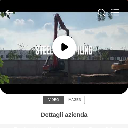
Yekun
Construction
Machinery
Co.,
Ltd..
All
Rights
Reserved.
CASA
PRODOTTI
MANIFESTAZIONE
Shanghai Yekun Construction
DI
Machinery Co., Ltd.
VR
VIDEO
IMAGES
CIRCA
NOI
Dettagli azienda