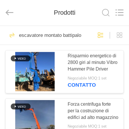
Yekun
Construction
Machinery
Co.,
Prodotti
Ltd..
All
Rights
Reserved.
CASA
113
escavatore montato battipalo
Battipalo idraulico
PRODOTTI
Risparmio energetico di
2800 giri al minuto Vibro
MANIFESTAZIONE
Hammer Pile Driver
DI
Negoziabile MOQ:1 set
VR
CONTATTO
86
escavatore montato
CIRCA
Forza centrifuga forte
per la costruzione di
NOI
battipalo
edifici ad alto magazzino
Negoziabile MOQ:1 set