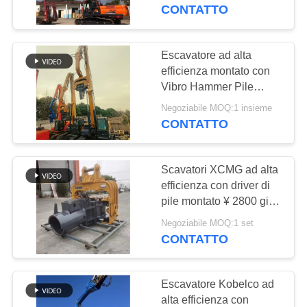
GIRO
CONTATTO
DELLA
FABBRICA
Escavatore ad alta
14
efficienza montato con
Martello elettrico
Vibro Hammer Pile
CONTROLLO
Driver 2800 giri al
vibratore
Negoziabile MOQ:1 insieme
DI
minuto per 10 metri di
CONTATTO
lavoro di impilazione
QUALITÀ
Scavatori XCMG ad alta
CONTATTICI
efficienza con driver di
pile montato ¥ 2800 giri
43
al minuto a energia
NOTIZIE
Negoziabile MOQ:1 set
Piledriver laterale
solare per l'accumulo
CONTATTO
ecologico
della presa
CASI
Escavatore Kobelco ad
alta efficienza con