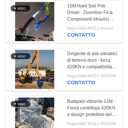
15M Hard Soil Pile
Driver - Zoomlion Fit &
38
Componenti idraulici
Mini Excavator Pile
importati
Negoziabile MOQ:1 insieme
CONTATTO
Driver
Dirigente di pile vibratrici
di terreno duro - forza
420KN e compatibilità
globale del progetto
30
Negoziabile MOQ:1 INSIEME
CONTATTO
Attrezzatura
concreta di
Battipalo vibrante 12M -
Forza centrifuga 420KN
azionamento di
e design protettivo del
mucchio
palo
Negoziabile MOQ:1 INSIEME