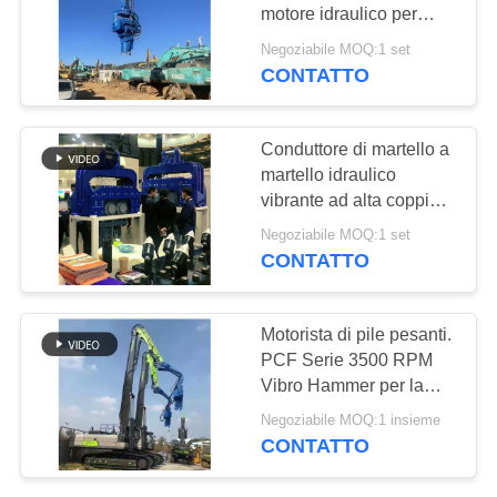
RICHIEDA
motore idraulico per
UNA
impilazione di pile
Negoziabile MOQ:1 set
vibranti
CITAZIONE
CONTATTO
25
Quattro piloti
MAPPA
Conduttore di martello a
eccentrici
martello idraulico
DEL
vibrante ad alta coppia
SITO
Equipaggiamento di
Negoziabile MOQ:1 set
costruzione premium per
CONTATTO
l'esposizione
PRIVACY
15
POLICY
Motorista di pile pesanti.
PCF Serie 3500 RPM
Guida di 360 gradi
Vibro Hammer per la
costruzione di pile di
Negoziabile MOQ:1 insieme
fogli.
CONTATTO