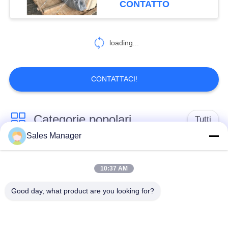
CONTATTO
54
Pile driver lungo
loading...
boom
CONTATTACI!
Categorie popolari
Tutti
5
Sales Manager
Asta meccanica
escavatore montato
Battipalo idraulico
battipalo
10:37 AM
Good day, what product are you looking for?
Martello elettrico
Piledriver laterale
vibratore
della presa