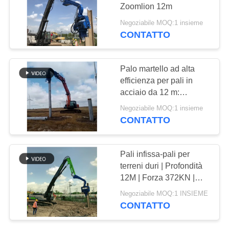
RICHIEDA
Zoomlion 12m
UNA
Negoziabile MOQ:1 insieme
CITAZIONE
CONTATTO
MAPPA
Palo martello ad alta
efficienza per pali in
DEL
acciaio da 12 m:
SITO
Speciale battipalo solare
Negoziabile MOQ:1 insieme
CONTATTO
PRIVACY
POLICY
Pali infissa-pali per
terreni duri | Profondità
12M | Forza 372KN |
Vibrazioni ad alte
Negoziabile MOQ:1 INSIEME
prestazioni
CONTATTO