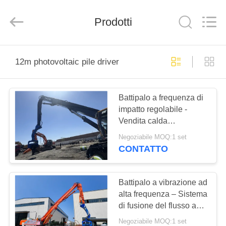
Yekun
Construction
Machinery
Co.,
Prodotti
Ltd..
All
Rights
Reserved.
CASA
12m photovoltaic pile driver
PRODOTTI
Battipalo a frequenza di
impatto regolabile -
MANIFESTAZIONE
Vendita calda
DI
Prestazioni di
Negoziabile MOQ:1 set
perforazione ad alta
VR
CONTATTO
efficienza e
autolubrificante di
CIRCA
fabbrica Bassa
Battipalo a vibrazione ad
manutenzione
alta frequenza – Sistema
NOI
di fusione del flusso a
doppia pompa e design
Negoziabile MOQ:1 set