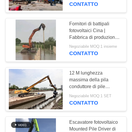
GIRO
compatto per parchi
CONTATTO
solari
DELLA
FABBRICA
Fornitori di battipali
fotovoltaici Cina |
Fabbrica di produzione
CONTROLLO
di vibrazioni ad alta
Negoziabile MOQ:1 insieme
DI
frequenza e energia ad
CONTATTO
alto impatto per colpo
QUALITÀ
Vendita calda per
escavatore 20-30T
12 M lunghezza
CONTATTICI
massima della pila
conduttore di pile
fotovoltaiche per
NOTIZIE
Negoziabile MOQ:1 SET
escavatori pesanti da
CONTATTO
33-40 tonnellate
CASI
Escavatore fotovoltaico
Mounted Pile Driver di