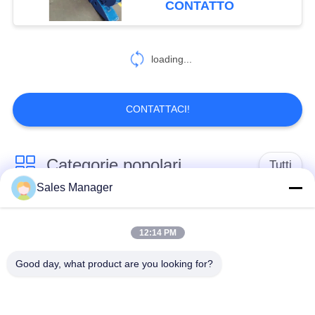
CONTATTO
loading...
CONTATTACI!
Categorie popolari
Tutti
Sales Manager
escavatore montato
Battipalo idraulico
battipalo
12:14 PM
Good day, what product are you looking for?
Martello elettrico
Piledriver laterale
vibratore
della presa