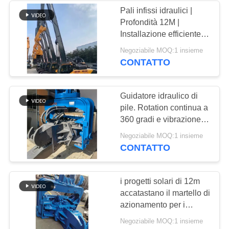
Pali infissi idraulici |
Profondità 12M |
Installazione efficiente |
Applicazione versatile
Negoziabile MOQ:1 insieme
CONTATTO
Guidatore idraulico di
pile. Rotation continua a
360 gradi e vibrazione
ad alta frequenza per siti
Negoziabile MOQ:1 insieme
di lavoro confinati.
CONTATTO
i progetti solari di 12m
accatastano il martello di
azionamento per i
progetti del fondamento
Negoziabile MOQ:1 insieme