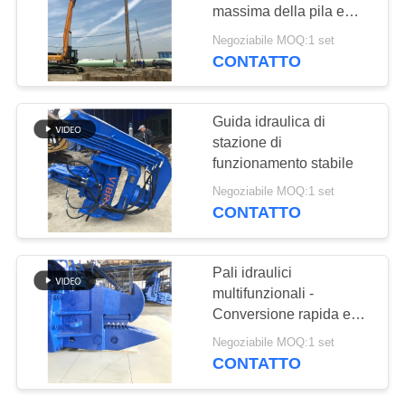
RICHIEDA
massima della pila e
UNA
485KN forza centrifuga
Negoziabile MOQ:1 set
elevata
CITAZIONE
CONTATTO
MAPPA
Guida idraulica di
stazione di
DEL
funzionamento stabile
SITO
Negoziabile MOQ:1 set
CONTATTO
PRIVACY
POLICY
Pali idraulici
multifunzionali -
Conversione rapida ed
elevata efficienza di
Negoziabile MOQ:1 set
palificazione
CONTATTO