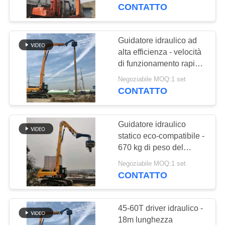
GIRO
CONTATTO
DELLA
FABBRICA
Guidatore idraulico ad
alta efficienza - velocità
di funzionamento rapida
CONTROLLO
e sistema idraulico
Negoziabile MOQ:1 set
DI
variabile
CONTATTO
QUALITÀ
Guidatore idraulico
CONTATTICI
statico eco-compatibile -
670 kg di peso del
braccio e compatibilità
NOTIZIE
Negoziabile MOQ:1 set
multi-pila
CONTATTO
CASI
45-60T driver idraulico -
18m lunghezza