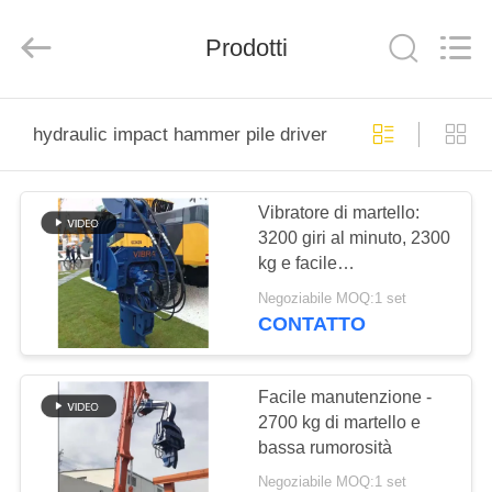
Yekun
Construction
Machinery
Co.,
Prodotti
Ltd..
All
Rights
Reserved.
CASA
hydraulic impact hammer pile driver
PRODOTTI
Vibratore di martello:
3200 giri al minuto, 2300
MANIFESTAZIONE
kg e facile
DI
manutenzione
Negoziabile MOQ:1 set
VR
CONTATTO
CIRCA
Facile manutenzione -
2700 kg di martello e
NOI
bassa rumorosità
Negoziabile MOQ:1 set