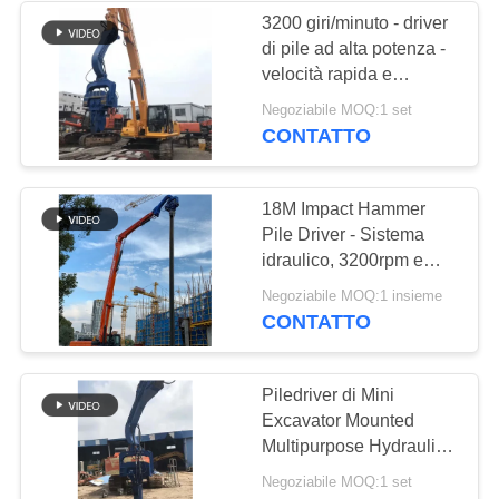
3200 giri/minuto - driver
di pile ad alta potenza -
velocità rapida e
protezione da pile
Negoziabile MOQ:1 set
CONTATTO
18M Impact Hammer
Pile Driver - Sistema
idraulico, 3200rpm e
rapida conversione
Negoziabile MOQ:1 insieme
CONTATTO
Piledriver di Mini
Excavator Mounted
Multipurpose Hydraulic,
macchina idraulica
Negoziabile MOQ:1 set
dell'accatastamento del