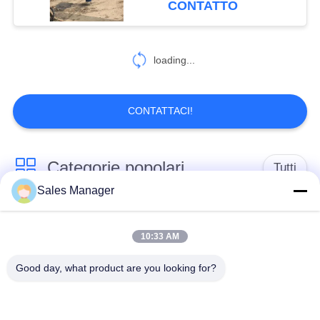
CONTATTO
martello
loading...
CONTATTACI!
Categorie popolari
Tutti
Sales Manager
escavatore montato
Battipalo idraulico
battipalo
10:33 AM
Good day, what product are you looking for?
Martello elettrico
Piledriver laterale
vibratore
della presa