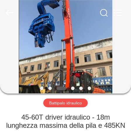
Yekun
Construction
Machinery
Co.,
Ltd..
All
Rights
Reserved.
CASA
PRODOTTI
MANIFESTAZIONE
DI
VR
CIRCA
Battipalo idraulico
NOI
45-60T driver idraulico - 18m
lunghezza massima della pila e 485KN