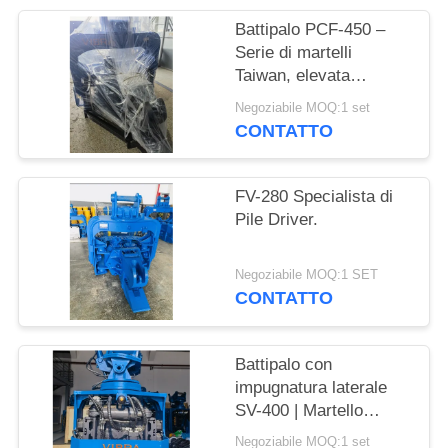
RICHIEDA
Battipalo PCF-450 –
UNA
Serie di martelli
CITAZIONE
Taiwan, elevata
intercambiabilità delle
Negoziabile MOQ:1 set
parti e forza di 535 kN
SITEMAP
CONTATTO
PRIVACY
FV-280 Specialista di
Pile Driver.
POLICY
Negoziabile MOQ:1 SET
CONTATTO
Battipalo con
impugnatura laterale
SV-400 | Martello
idraulico 656KN per
Negoziabile MOQ:1 set