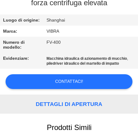
GIRO
forza centrifuga elevata
DELLA
Luogo di origine:
Shanghai
FABBRICA
Marca:
VIBRA
CONTROLLO
Numero di
FV-400
modello:
DI
Evidenziare:
,
Macchina idraulica di azionamento di mucchio
QUALITÀ
piledriver idraulico del martello di impatto
CONTATTICI
CONTATTACI!
NOTIZIE
DETTAGLI DI APERTURA
CASI
Prodotti Simili