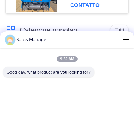
spazi ristretti
CONTATTO
Categorie popolari
Tutti
Sales Manager
escavatore montato
Battipalo idraulico
battipalo
9:32 AM
Good day, what product are you looking for?
Martello elettrico
Piledriver laterale
vibratore
della presa
Quattro piloti
Guida di 360 gradi
eccentrici
Attrezzatura concreta
Mini Excavator Pile
di azionamento di