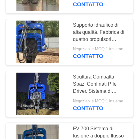
GIRO
frequenza e energia ad
CONTATTO
alto impatto per colpo
DELLA
Vendita calda per
FABBRICA
escavatore 20-30T
Supporto idraulico di
14
alta qualità. Fabbrica di
Martello elettrico
quattro propulsori
CONTROLLO
eccentrici e alta energia
vibratore
Negoziabile MOQ:1 insieme
DI
di impatto per colpo.
CONTATTO
QUALITÀ
Struttura Compatta
CONTATTICI
Spazi Confinati Pile
Driver. Sistema di
43
fusione di doppio flusso
NOTIZIE
Negoziabile MOQ:1 insieme
Piledriver laterale
di pompa + uscita di
CONTATTO
vibrazione ad alta
della presa
CASI
frequenza
FV-700 Sistema di
fusione a doppio flusso