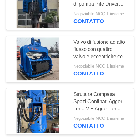
RICHIEDA
di pompa Pile Driver
UNA
Low Cost Maintenance
Negoziabile MOQ:1 insieme
Design & 915 kN Impact
CITAZIONE
CONTATTO
25
Force
Quattro piloti
MAPPA
Valvo di fusione ad alto
eccentrici
flusso con quattro
DEL
valvole eccentriche con
SITO
assemblaggio di valvole
Negoziabile MOQ:1 insieme
di controllo integrato
CONTATTO
PRIVACY
15
POLICY
Struttura Compatta
Spazi Confinati Agger
Guida di 360 gradi
Terra V + Agger Terra +
Basso Rumore Eco-
Negoziabile MOQ:1 insieme
Friendly Operation Per
CONTATTO
le Fattorie Solari