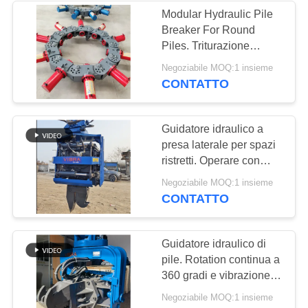
Modular Hydraulic Pile
Breaker For Round
38
Piles. Triturazione
Mini Excavator Pile
statica basso rumore di
Negoziabile MOQ:1 insieme
vibrazione + basso
CONTATTO
Driver
rumore
Guidatore idraulico a
presa laterale per spazi
ristretti. Operare con
basso spazio della testa
30
Negoziabile MOQ:1 insieme
+ inclinazione
CONTATTO
Attrezzatura
bidirezionale e rotazione
a 360°.
concreta di
Guidatore idraulico di
pile. Rotation continua a
azionamento di
360 gradi e vibrazione
mucchio
ad alta frequenza per siti
Negoziabile MOQ:1 insieme
di lavoro confinati.