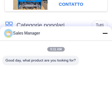
spazi ristretti
CONTATTO
Categorie popolari
Tutti
Sales Manager
escavatore montato
Battipalo idraulico
battipalo
5:11 AM
Good day, what product are you looking for?
Martello elettrico
Piledriver laterale
vibratore
della presa
Quattro piloti
Guida di 360 gradi
eccentrici
Attrezzatura concreta
Mini Excavator Pile
di azionamento di