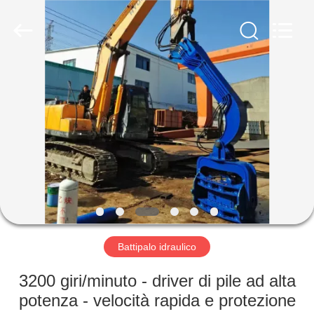
Yekun
Construction
Machinery
Co.,
Ltd..
All
Rights
Reserved.
CASA
PRODOTTI
MANIFESTAZIONE
DI
VR
CIRCA
Battipalo idraulico
NOI
3200 giri/minuto - driver di pile ad alta
potenza - velocità rapida e protezione