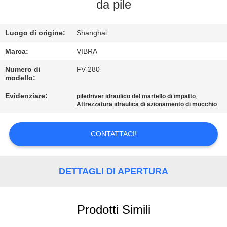
GIRO
da pile
DELLA
Luogo di origine:
Shanghai
FABBRICA
Marca:
VIBRA
CONTROLLO
Numero di
FV-280
modello:
DI
Evidenziare:
,
piledriver idraulico del martello di impatto
QUALITÀ
Attrezzatura idraulica di azionamento di mucchio
CONTATTICI
CONTATTACI!
NOTIZIE
DETTAGLI DI APERTURA
CASI
Prodotti Simili