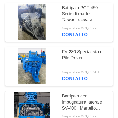
RICHIEDA
Battipalo PCF-450 –
UNA
Serie di martelli
CITAZIONE
Taiwan, elevata
intercambiabilità delle
Negoziabile MOQ:1 set
parti e forza di 535 kN
SITEMAP
CONTATTO
PRIVACY
FV-280 Specialista di
Pile Driver.
POLICY
Negoziabile MOQ:1 SET
CONTATTO
Battipalo con
impugnatura laterale
SV-400 | Martello
idraulico 656KN per
Negoziabile MOQ:1 set