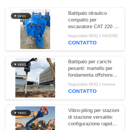
RICHIEDA
UNA
Battipalo idraulico
CITAZIONE
compatto per
escavatore CAT 220 |
Design semplificato e
Negoziabile MOQ:1 INSIEME
SITEMAP
montaggio affidabile
CONTATTO
PRIVACY
Battipalo per carichi
POLICY
pesanti: martello per
fondamenta offshore
per un'installazione
Negoziabile MOQ:1 insieme
efficiente di palancole
CONTATTO
Vibro-piling per stazioni
di stazione versatile:
configurazione rapida e