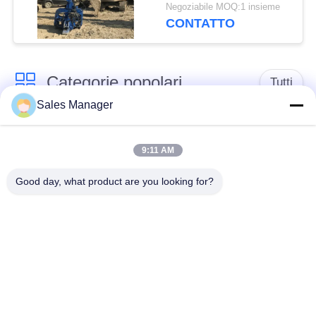
impianto efficiente per
Negoziabile MOQ:1 insieme
stazioni di stazione di
CONTATTO
stazione di stazione di
stazione di stazione
Categorie popolari
Tutti
Sales Manager
escavatore montato
Battipalo idraulico
battipalo
9:11 AM
Good day, what product are you looking for?
Martello elettrico
Piledriver laterale
vibratore
della presa
Quattro piloti
Guida di 360 gradi
eccentrici
Attrezzatura concreta
Mini Excavator Pile