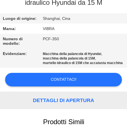
GIRO
idraulico Hyundai da 15 M
DELLA
Luogo di origine:
Shanghai, Cina
FABBRICA
Marca:
VIBRA
CONTROLLO
Numero di
PCF-350
modello:
DI
Evidenziare:
,
Macchina della palancola di Hyundai
QUALITÀ
,
macchina della palancola di 15M
martello idraulico di 15M che accatasta macchina
CONTATTICI
CONTATTACI!
NOTIZIE
DETTAGLI DI APERTURA
CASI
Prodotti Simili