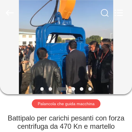
Yekun
Construction
Machinery
Co.,
Ltd..
All
Rights
Reserved.
CASA
PRODOTTI
MANIFESTAZIONE
DI
VR
CIRCA
Palancola che guida macchina
NOI
Battipalo per carichi pesanti con forza
centrifuga da 470 Kn e martello