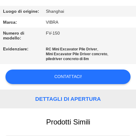
GIRO
DELLA
Luogo di origine:
Shanghai
FABBRICA
Marca:
VIBRA
Numero di
FV-150
modello:
CONTROLLO
Evidenziare:
,
DI
RC Mini Excavator Pile Driver
,
Mini Excavator Pile Driver concreto
QUALITÀ
piledriver concreto di 8m
CONTATTACI!
CONTATTICI
NOTIZIE
DETTAGLI DI APERTURA
CASI
Prodotti Simili