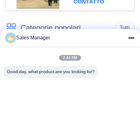
CONTATTO
Categorie popolari
Tutti
Sales Manager
escavatore montato
Battipalo idraulico
battipalo
2:43 PM
Good day, what product are you looking for?
Martello elettrico
Piledriver laterale
vibratore
della presa
Quattro piloti
Guida di 360 gradi
eccentrici
Attrezzatura concreta
Mini Excavator Pile
di azionamento di
Driver