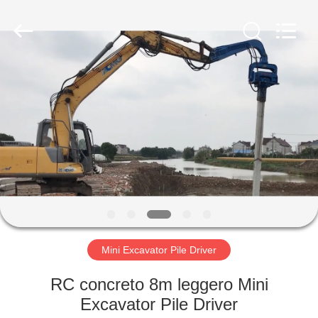
Yekun
Construction
Machinery
Co.,
Ltd..
All
Rights
Reserved.
CASA
PRODOTTI
MANIFESTAZIONE
DI
VR
CIRCA
Mini Excavator Pile Driver
NOI
RC concreto 8m leggero Mini
Excavator Pile Driver