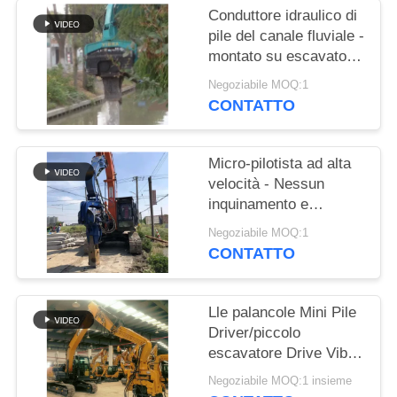
RICHIEDA
Conduttore idraulico di
UNA
pile del canale fluviale -
montato su escavatore
CITAZIONE
e prestazioni di
Negoziabile MOQ:1
impilazione ad alta
CONTATTO
SITEMAP
efficienza
Micro-pilotista ad alta
PRIVACY
velocità - Nessun
POLICY
inquinamento e
un'efficienza di
Negoziabile MOQ:1
costruzione superiore
CONTATTO
Lle palancole Mini Pile
Driver/piccolo
escavatore Drive Vibro
Hammer dei 8 tester
Negoziabile MOQ:1 insieme