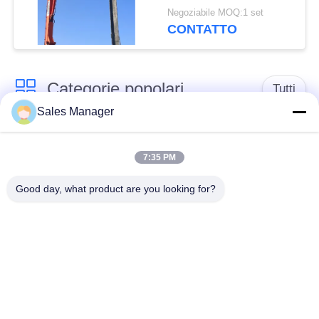
flessibili di utilizzo
Negoziabile MOQ:1 set
CONTATTO
Categorie popolari
Tutti
Sales Manager
escavatore montato
Battipalo idraulico
battipalo
7:35 PM
Good day, what product are you looking for?
Martello elettrico
Piledriver laterale
vibratore
della presa
Quattro piloti
Guida di 360 gradi
eccentrici
Attrezzatura concreta