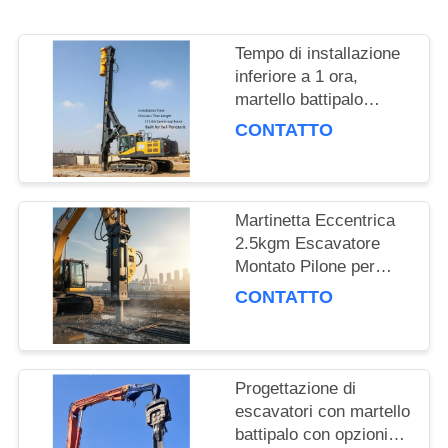
RICHIEDA
UNA
Tempo di installazione
CITAZIONE
inferiore a 1 ora,
martello battipalo
montato su escavatore
SITEMAP
CONTATTO
con lunghezza di
infissione di 15 m e
PRIVACY
forza centrifuga di 172
Kn, costruito per la
Martinetta Eccentrica
POLICY
penetrazione del
2.5kgm Escavatore
terreno
Montato Pilone per
Lavori di Fondazione e
CONTATTO
Progetti di Ingegneria
Civile
Progettazione di
escavatori con martello
battipalo con opzioni