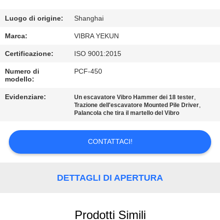
GIRO
DELLA
Luogo di origine:
Shanghai
FABBRICA
Marca:
VIBRA YEKUN
Certificazione:
ISO 9001:2015
CONTROLLO
Numero di
PCF-450
modello:
DI
QUALITÀ
Evidenziare:
,
Un escavatore Vibro Hammer dei 18 tester
,
Trazione dell'escavatore Mounted Pile Driver
Palancola che tira il martello del Vibro
CONTATTICI
CONTATTACI!
NOTIZIE
DETTAGLI DI APERTURA
CASI
Prodotti Simili