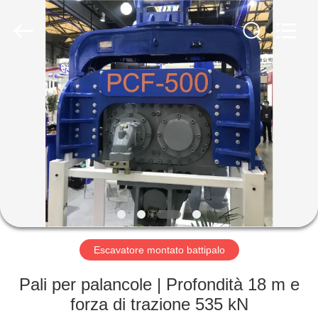
Yekun
Construction
Machinery
Co.,
Ltd..
All
Rights
Reserved.
CASA
PRODOTTI
MANIFESTAZIONE
DI
VR
CIRCA
Escavatore montato battipalo
NOI
Pali per palancole | Profondità 18 m e
forza di trazione 535 kN