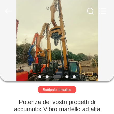
Yekun
Construction
Machinery
Co.,
Ltd..
All
Rights
Reserved.
CASA
PRODOTTI
MANIFESTAZIONE
DI
VR
CIRCA
Battipalo idraulico
NOI
Potenza dei vostri progetti di
accumulo: Vibro martello ad alta