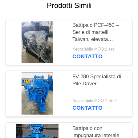
RICHIEDA
Prodotti Simili
UNA
CITAZIONE
Battipalo PCF-450 –
Serie di martelli
Taiwan, elevata
SITEMAP
intercambiabilità delle
Negoziabile MOQ:1 set
parti e forza di 535 kN
CONTATTO
PRIVACY
POLICY
FV-280 Specialista di
Pile Driver.
Negoziabile MOQ:1 SET
CONTATTO
Battipalo con
impugnatura laterale