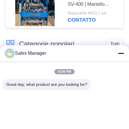
SV-400 | Martello
idraulico 656KN per
Negoziabile MOQ:1 set
spazi ristretti
CONTATTO
Categorie popolari
Tutti
Sales Manager
escavatore montato
Battipalo idraulico
battipalo
9:59 PM
Good day, what product are you looking for?
Martello elettrico
Piledriver laterale
vibratore
della presa
Quattro piloti
Guida di 360 gradi
eccentrici