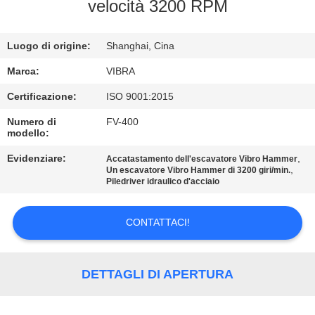
GIRO
velocità 3200 RPM
DELLA
Luogo di origine:
Shanghai, Cina
FABBRICA
Marca:
VIBRA
CONTROLLO
Certificazione:
ISO 9001:2015
DI
Numero di
FV-400
modello:
QUALITÀ
Evidenziare:
,
Accatastamento dell'escavatore Vibro Hammer
,
Un escavatore Vibro Hammer di 3200 giri/min.
CONTATTICI
Piledriver idraulico d'acciaio
CONTATTACI!
NOTIZIE
CASI
DETTAGLI DI APERTURA