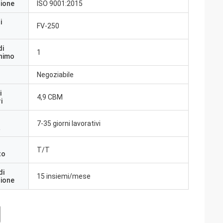
zione
ISO 9001:2015
i
FV-250
di
1
inimo
Negoziabile
i
4,9 CBM
i
7-35 giorni lavorativi
a
T/T
to
di
15 insiemi/mese
zione