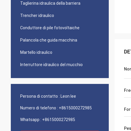
Taglierina idraulica della barriera
Trencher idraulico
Conduttore di pile fotovoltaiche
Palancola che guida macchina
DE
Martello idraulico
Interruttore idraulico del mucchio
No
Fre
Persona di contatto :
Leon lee
Numero di telefono :
+8615000272985
For
Whatsapp :
+8615000272985
Pes