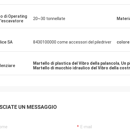
o di Operating
20~30 tonnellate
Materi
l'escavatore
ice SA
8430100000 come accessori del piledriver
colore
Martello di plastica del Vibro della palancola
,
Un p
denziare
Martello di mucchio idraulico del Vibro della cost
SCIATE UN MESSAGGIO