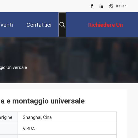
Italian
Eventi
Contattici
Richiedere Un
Preventivo
ggio Universale
pida e montaggio universale
origine
Shanghai, Cina
VIBRA