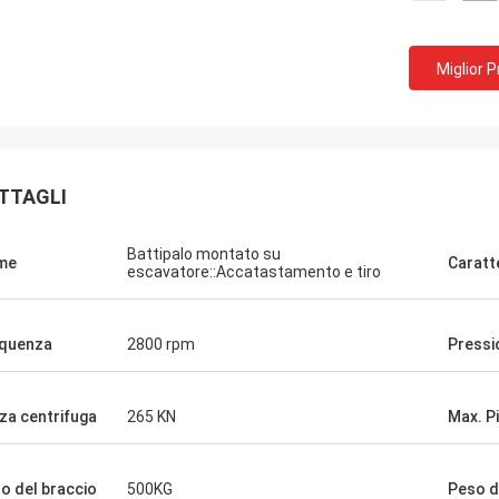
Miglior 
TTAGLI
Battipalo montato su
me
Caratt
escavatore::Accatastamento e tiro
quenza
2800 rpm
Pressi
za centrifuga
265 KN
Max. Pi
o del braccio
500KG
Peso d