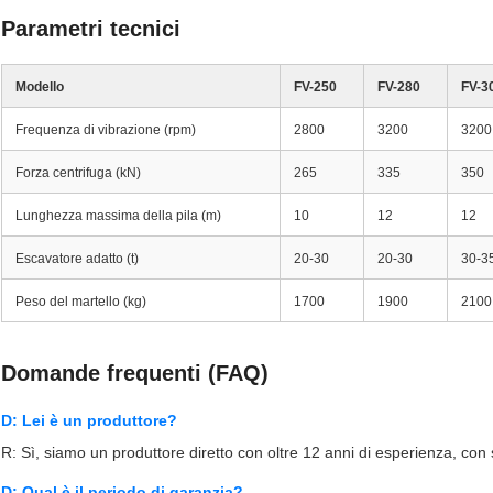
Parametri tecnici
Modello
FV-250
FV-280
FV-3
Frequenza di vibrazione (rpm)
2800
3200
3200
Forza centrifuga (kN)
265
335
350
Lunghezza massima della pila (m)
10
12
12
Escavatore adatto (t)
20-30
20-30
30-3
Peso del martello (kg)
1700
1900
2100
Domande frequenti (FAQ)
D: Lei è un produttore?
R: Sì, siamo un produttore diretto con oltre 12 anni di esperienza, co
D: Qual è il periodo di garanzia?