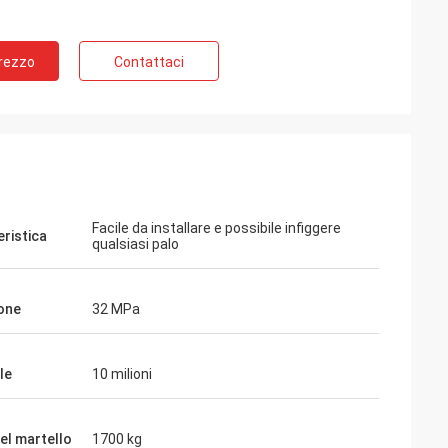
Prezzo
Contattaci
Facile da installare e possibile infiggere
eristica
qualsiasi palo
one
32 MPa
le
10 milioni
el martello
1700 kg