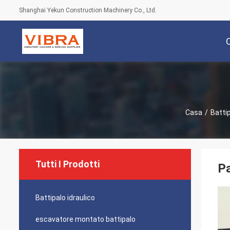
Shanghai Yekun Construction Machinery Co., Ltd.
Casa
/
Battip
Tutti I Prodotti
Pa
Battipalo idraulico
escavatore montato battipalo