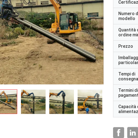
Certifica
Numero d
modello
Quantità 
ordine m
Prezzo
Imballagg
particolar
Tempi di
consegn
Termini di
pagamen
Capacità 
alimenta