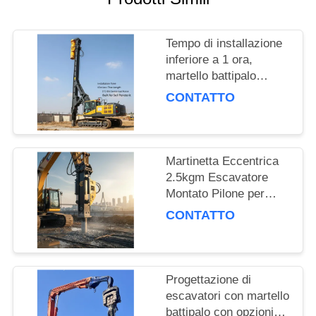
RICHIEDA
UNA
Tempo di installazione
CITAZIONE
inferiore a 1 ora,
martello battipalo
SITEMAP
montato su escavatore
CONTATTO
con lunghezza di
infissione di 15 m e
PRIVACY
forza centrifuga di 172
Kn, costruito per la
POLICY
Martinetta Eccentrica
penetrazione del
2.5kgm Escavatore
terreno
Montato Pilone per
Lavori di Fondazione e
CONTATTO
Progetti di Ingegneria
Civile
Progettazione di
escavatori con martello
battipalo con opzioni