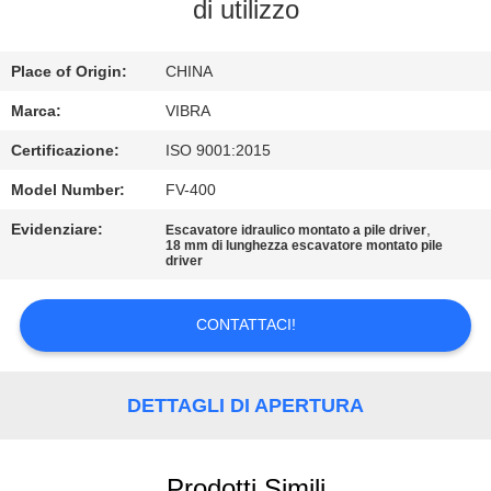
GIRO
di utilizzo
DELLA
Place of Origin:
CHINA
FABBRICA
Marca:
VIBRA
CONTROLLO
Certificazione:
ISO 9001:2015
DI
Model Number:
FV-400
QUALITÀ
Evidenziare:
,
Escavatore idraulico montato a pile driver
18 mm di lunghezza escavatore montato pile
driver
CONTATTICI
CONTATTACI!
NOTIZIE
DETTAGLI DI APERTURA
CASI
Prodotti Simili