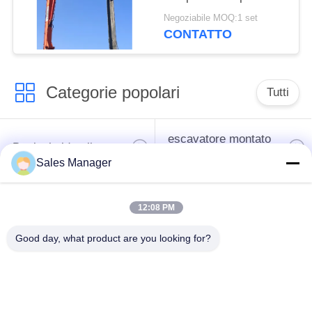
flessibili di utilizzo
Negoziabile MOQ:1 set
CONTATTO
Categorie popolari
Tutti
escavatore montato
Battipalo idraulico
battipalo
Sales Manager
Martello elettrico
Piledriver laterale
12:08 PM
vibratore
della presa
Good day, what product are you looking for?
Quattro piloti
Guida di 360 gradi
eccentrici