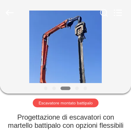
Yekun
Construction
Machinery
Co.,
Ltd..
All
Rights
Reserved.
CASA
PRODOTTI
MANIFESTAZIONE
DI
VR
CIRCA
Escavatore montato battipalo
NOI
Progettazione di escavatori con
martello battipalo con opzioni flessibili