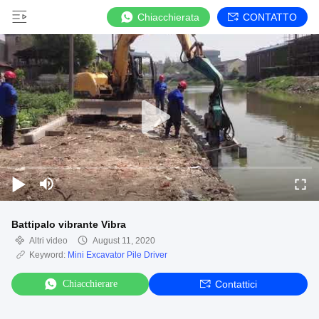
Chiacchierata
CONTATTO
Battipalo vibrante Vibra
Altri video
August 11, 2020
Keyword:
Mini Excavator Pile Driver
Chiacchierare
Contattici