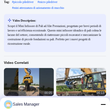
Tag:
#
piccolo piledriver
#
micro piledriver
#
mini attrezzatura di azionamento di mucchio
Video Description:
Scopri il Mini Infissore di Pali ad Alte Prestazioni, progettato per brevi periodi di
lavoro e un'efficienza eccezionale. Questo mini infissore idraulico di pali colma le
lacune del settore, consentendo di riattrezzare piccoli escavatori e meccanizzare la
costruzione di piccole fondazioni su pali. Perfetto per i nuovi progetti di
ricostruzione rurale.
Video Correlati
00:05
00:13
360 gradi di rotazione 30-33 Ton Pile
Piledriver laterale della presa
Sales Manager
Driver per colore personalizzato e
SV Per Il Guidatore Di Pile Di
prestazioni
Presa Laterale
360 Piloti