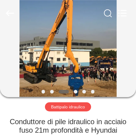
Yekun
Construction
Machinery
Co.,
Ltd..
All
Rights
Reserved.
CASA
PRODOTTI
MANIFESTAZIONE
DI
VR
CIRCA
Battipalo idraulico
NOI
Conduttore di pile idraulico in acciaio
fuso 21m profondità e Hyundai