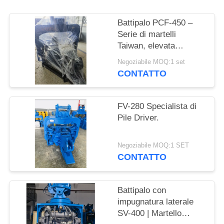
RICHIEDA
UNA
Battipalo PCF-450 –
CITAZIONE
Serie di martelli
Taiwan, elevata
intercambiabilità delle
Negoziabile MOQ:1 set
SITEMAP
parti e forza di 535 kN
CONTATTO
PRIVACY
FV-280 Specialista di
POLICY
Pile Driver.
Negoziabile MOQ:1 SET
CONTATTO
Battipalo con
impugnatura laterale
SV-400 | Martello