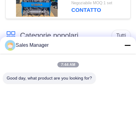
idraulico 656KN per
Negoziabile MOQ:1 set
spazi ristretti
CONTATTO
Categorie popolari
Tutti
Sales Manager
escavatore montato
Battipalo idraulico
battipalo
7:44 AM
Good day, what product are you looking for?
Martello elettrico
Piledriver laterale
vibratore
della presa
Quattro piloti
Guida di 360 gradi
eccentrici
Attrezzatura concreta
Mini Excavator Pile