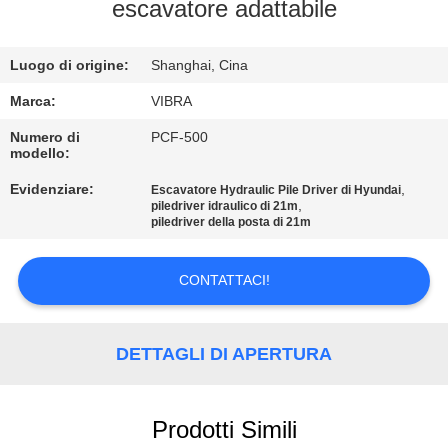
GIRO
escavatore adattabile
DELLA
Luogo di origine:
Shanghai, Cina
FABBRICA
Marca:
VIBRA
CONTROLLO
Numero di
PCF-500
modello:
DI
Evidenziare:
,
Escavatore Hydraulic Pile Driver di Hyundai
QUALITÀ
,
piledriver idraulico di 21m
piledriver della posta di 21m
CONTATTICI
CONTATTACI!
NOTIZIE
DETTAGLI DI APERTURA
CASI
Prodotti Simili