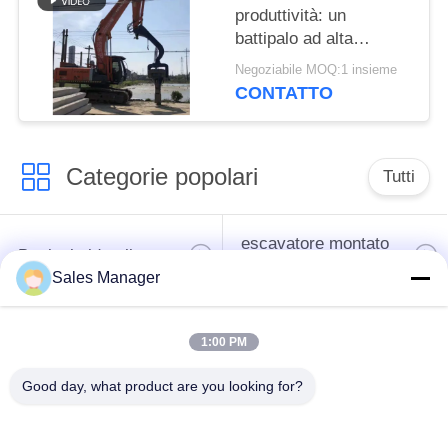
produttività: un
battipalo ad alta
velocità con potente
Negoziabile MOQ:1 insieme
vibrazione per
CONTATTO
palancole da 6-8 m
Categorie popolari
Tutti
escavatore montato
Battipalo idraulico
battipalo
Sales Manager
Martello elettrico
Piledriver laterale
1:00 PM
vibratore
della presa
Good day, what product are you looking for?
Quattro piloti
Guida di 360 gradi
eccentrici