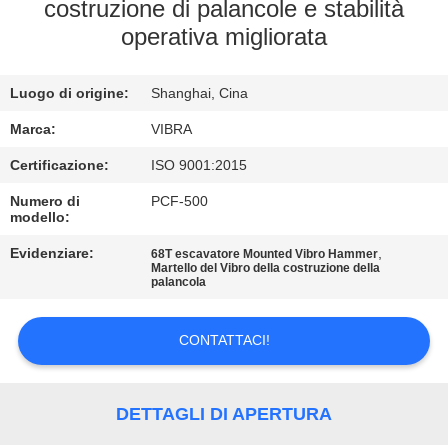
GIRO
costruzione di palancole e stabilità
operativa migliorata
DELLA
FABBRICA
Luogo di origine:
Shanghai, Cina
CONTROLLO
Marca:
VIBRA
DI
Certificazione:
ISO 9001:2015
QUALITÀ
Numero di
PCF-500
modello:
Evidenziare:
,
68T escavatore Mounted Vibro Hammer
CONTATTICI
Martello del Vibro della costruzione della
palancola
NOTIZIE
CONTATTACI!
CASI
DETTAGLI DI APERTURA