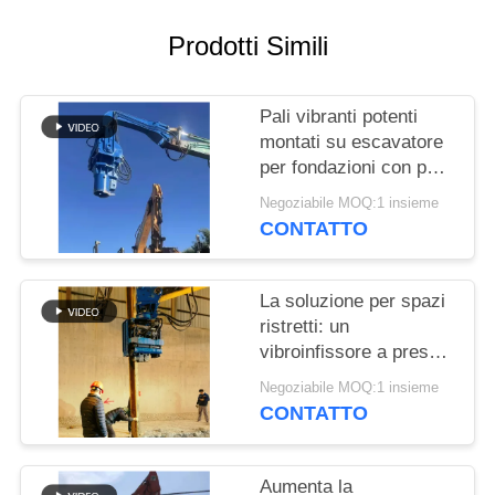
RICHIEDA
UNA
Prodotti Simili
CITAZIONE
Pali vibranti potenti
SITEMAP
montati su escavatore
per fondazioni con pali
in acciaio e palancole
Negoziabile MOQ:1 insieme
PRIVACY
CONTATTO
POLICY
La soluzione per spazi
ristretti: un
vibroinfissore a presa
laterale con design
Negoziabile MOQ:1 insieme
compatto per cantieri
CONTATTO
angusti
Aumenta la