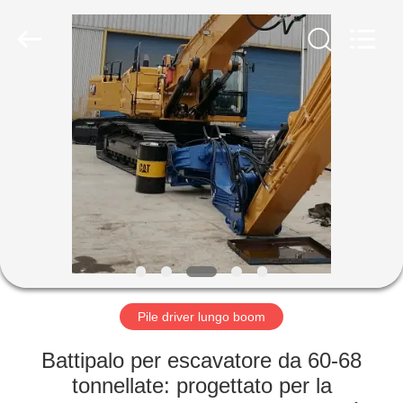
Yekun
Construction
Machinery
Co.,
Ltd..
All
Rights
Reserved.
CASA
PRODOTTI
MANIFESTAZIONE
DI
VR
CIRCA
Pile driver lungo boom
NOI
Battipalo per escavatore da 60-68
tonnellate: progettato per la