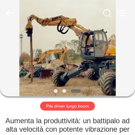
Yekun
Construction
Machinery
Co.,
Ltd..
All
Rights
Reserved.
CASA
PRODOTTI
MANIFESTAZIONE
DI
VR
CIRCA
Pile driver lungo boom
NOI
Aumenta la produttività: un battipalo ad
alta velocità con potente vibrazione per