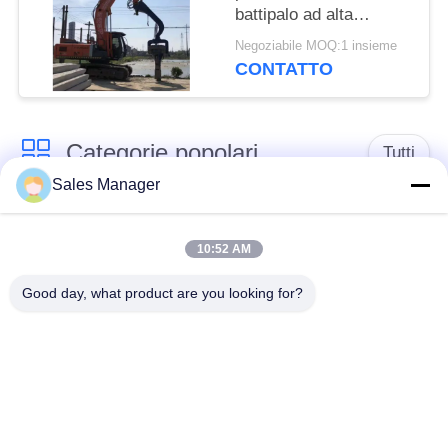
battipalo ad alta
velocità con potente
Negoziabile MOQ:1 insieme
vibrazione per
CONTATTO
palancole da 6-8 m
Categorie popolari
Tutti
Sales Manager
escavatore montato
Battipalo idraulico
battipalo
10:52 AM
Good day, what product are you looking for?
Martello elettrico
Piledriver laterale
vibratore
della presa
Quattro piloti
Guida di 360 gradi
eccentrici