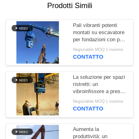
RICHIEDA
Prodotti Simili
UNA
CITAZIONE
Pali vibranti potenti
montati su escavatore
per fondazioni con pali
SITEMAP
in acciaio e palancole
Negoziabile MOQ:1 insieme
CONTATTO
PRIVACY
POLICY
La soluzione per spazi
ristretti: un
vibroinfissore a presa
laterale con design
Negoziabile MOQ:1 insieme
compatto per cantieri
CONTATTO
angusti
Aumenta la
produttività: un