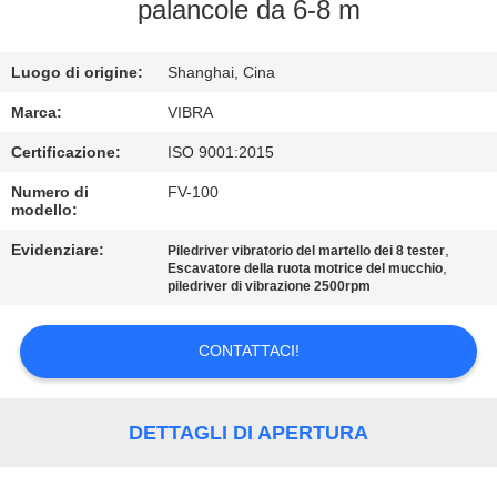
GIRO
palancole da 6-8 m
DELLA
Luogo di origine:
Shanghai, Cina
FABBRICA
Marca:
VIBRA
CONTROLLO
Certificazione:
ISO 9001:2015
DI
Numero di
FV-100
modello:
QUALITÀ
Evidenziare:
,
Piledriver vibratorio del martello dei 8 tester
,
Escavatore della ruota motrice del mucchio
CONTATTICI
piledriver di vibrazione 2500rpm
CONTATTACI!
NOTIZIE
CASI
DETTAGLI DI APERTURA