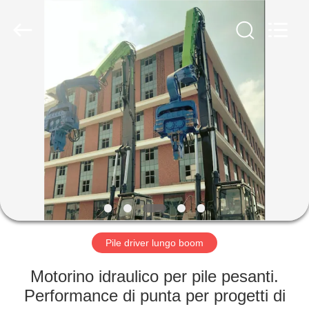
Yekun
Construction
Machinery
Co.,
Ltd..
All
Rights
Reserved.
CASA
PRODOTTI
MANIFESTAZIONE
DI
VR
CIRCA
Pile driver lungo boom
NOI
Motorino idraulico per pile pesanti.
Performance di punta per progetti di