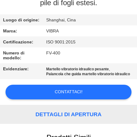
GIRO
pile di fogli estesi.
DELLA
Luogo di origine:
Shanghai, Cina
FABBRICA
Marca:
VIBRA
CONTROLLO
Certificazione:
ISO 9001:2015
DI
Numero di
FV-400
modello:
QUALITÀ
Evidenziare:
,
Martello vibratorio idraulico pesante
Palancola che guida martello vibratorio idraulico
CONTATTICI
CONTATTACI!
NOTIZIE
DETTAGLI DI APERTURA
CASI