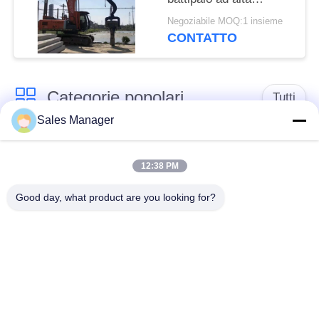
velocità con potente
Negoziabile MOQ:1 insieme
vibrazione per
CONTATTO
palancole da 6-8 m
Categorie popolari
Tutti
Sales Manager
escavatore montato
Battipalo idraulico
battipalo
12:38 PM
Good day, what product are you looking for?
Martello elettrico
Piledriver laterale
vibratore
della presa
Quattro piloti
Guida di 360 gradi
eccentrici