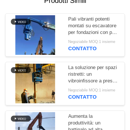
Prodotti Simili
RICHIEDA
UNA
Pali vibranti potenti
CITAZIONE
montati su escavatore
per fondazioni con pali
SITEMAP
in acciaio e palancole
Negoziabile MOQ:1 insieme
CONTATTO
PRIVACY
POLICY
La soluzione per spazi
ristretti: un
vibroinfissore a presa
laterale con design
Negoziabile MOQ:1 insieme
compatto per cantieri
CONTATTO
angusti
Aumenta la
produttività: un
battipalo ad alta