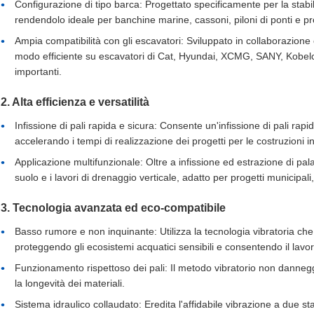
Configurazione di tipo barca: Progettato specificamente per la stabi
rendendolo ideale per banchine marine, cassoni, piloni di ponti e pro
Ampia compatibilità con gli escavatori: Sviluppato in collaborazio
modo efficiente su escavatori di Cat, Hyundai, XCMG, SANY, Kobelc
importanti.
2. Alta efficienza e versatilità
Infissione di pali rapida e sicura: Consente un'infissione di pali rapida
accelerando i tempi di realizzazione dei progetti per le costruzioni i
Applicazione multifunzionale: Oltre a infissione ed estrazione di pa
suolo e i lavori di drenaggio verticale, adatto per progetti municipali
3. Tecnologia avanzata ed eco-compatibile
Basso rumore e non inquinante: Utilizza la tecnologia vibratoria 
proteggendo gli ecosistemi acquatici sensibili e consentendo il lavo
Funzionamento rispettoso dei pali: Il metodo vibratorio non danneggia
la longevità dei materiali.
Sistema idraulico collaudato: Eredita l'affidabile vibrazione a due sta