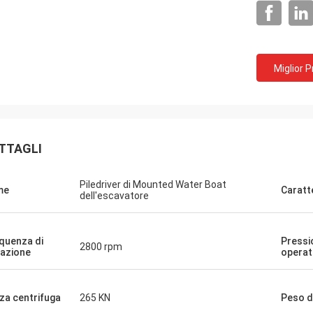
Miglior 
TTAGLI
Piledriver di Mounted Water Boat
me
Caratt
dell'escavatore
quenza di
Pressi
2800 rpm
razione
operat
za centrifuga
265 KN
Peso d