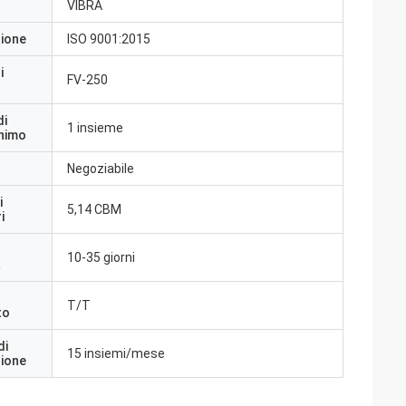
VIBRA
zione
ISO 9001:2015
i
FV-250
di
1 insieme
inimo
Negoziabile
i
5,14 CBM
i
10-35 giorni
a
T/T
to
di
15 insiemi/mese
zione