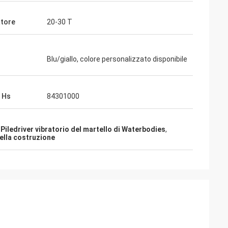
tore
20-30 T
Blu/giallo, colore personalizzato disponibile
 Hs
84301000
,
Piledriver vibratorio del martello di Waterbodies
,
della costruzione