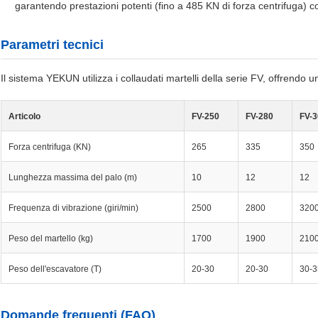
garantendo prestazioni potenti (fino a 485 KN di forza centrifuga)
Parametri tecnici
Il sistema YEKUN utilizza i collaudati martelli della serie FV, offrendo
Articolo
FV-250
FV-280
FV-3
Forza centrifuga (KN)
265
335
350
Lunghezza massima del palo (m)
10
12
12
Frequenza di vibrazione (giri/min)
2500
2800
320
Peso del martello (kg)
1700
1900
210
Peso dell'escavatore (T)
20-30
20-30
30-3
Domande frequenti (FAQ)