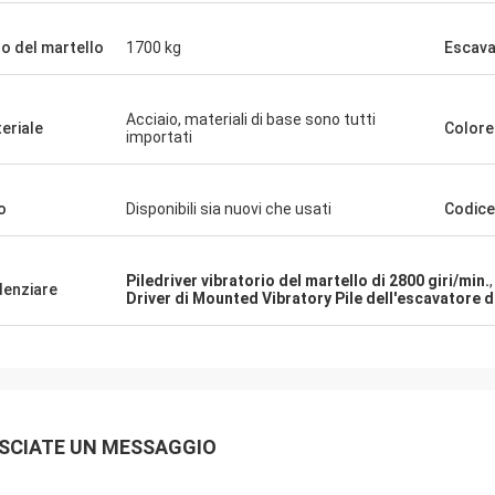
o del martello
1700 kg
Escava
Acciaio, materiali di base sono tutti
eriale
Colore
importati
o
Disponibili sia nuovi che usati
Codice
Piledriver vibratorio del martello di 2800 giri/min.
denziare
Driver di Mounted Vibratory Pile dell'escavatore 
SCIATE UN MESSAGGIO