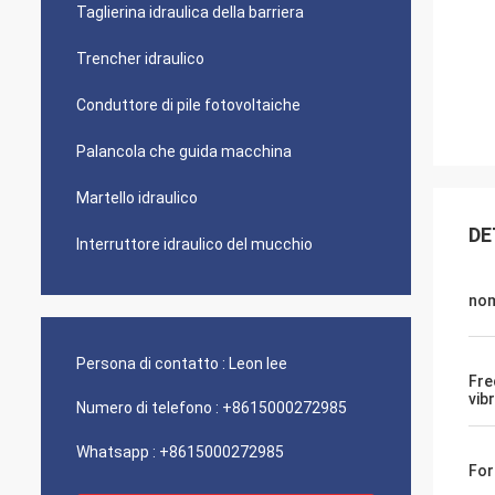
Taglierina idraulica della barriera
Trencher idraulico
Conduttore di pile fotovoltaiche
Palancola che guida macchina
Martello idraulico
DE
Interruttore idraulico del mucchio
no
Persona di contatto :
Leon lee
Fre
vib
Numero di telefono :
+8615000272985
Whatsapp :
+8615000272985
For