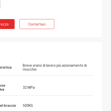
Prezzo
Contattaci
Breve orario di lavoro più azionamento di
eristica
mucchio
one
32 MPa
iva
el braccio
500KG