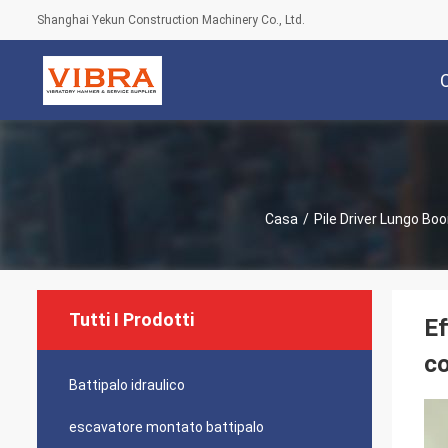
Shanghai Yekun Construction Machinery Co., Ltd.
Casa
/
Pile Driver Lungo Bo
Tutti I Prodotti
Ef
co
Battipalo idraulico
escavatore montato battipalo