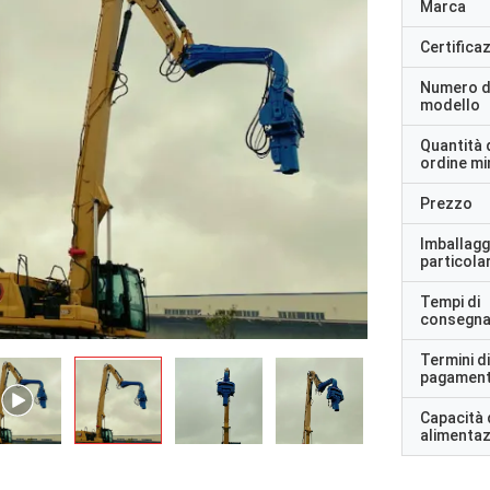
Marca
Certifica
Numero d
modello
Quantità 
ordine m
Prezzo
Imballagg
particolar
Tempi di
consegn
Termini di
pagamen
Capacità 
alimenta