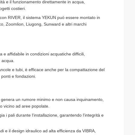
lità e il funzionamento direttamente in acqua,
getti costieri.
ne con RIVER, il sistema YEKUN può essere montato in
o, Zoomlion, Liugong, Sunward e altri marchi
 e affidabile in condizioni acquatiche difficili,
n acqua.
lancole e tubi, è efficace anche per la compattazione del
, ponti e fondazioni.
che genera un rumore minimo e non causa inquinamento,
ro vicino ad aree popolate.
 i pali durante l'installazione, garantendo l'integrità e
di e il design idraulico ad alta efficienza da VIBRA,