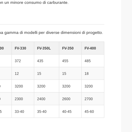
 con un minore consumo di carburante.
 una gamma di modelli per diverse dimensioni di progetto.
00
FV-330
FV-350L
FV-350
FV-400
372
435
455
485
12
15
15
18
0
3200
3200
3200
3200
0
2300
2400
2600
2700
5
33-40
35-40
40-45
45-60