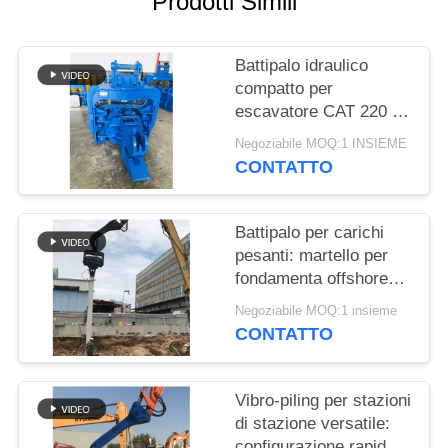
Prodotti Simili
RICHIEDA
UNA
Battipalo idraulico
CITAZIONE
compatto per
escavatore CAT 220 |
SITEMAP
Design semplificato e
Negoziabile MOQ:1 INSIEME
montaggio affidabile
CONTATTO
PRIVACY
POLICY
Battipalo per carichi
pesanti: martello per
fondamenta offshore
per un'installazione
Negoziabile MOQ:1 insieme
efficiente di palancole
CONTATTO
Vibro-piling per stazioni
di stazione versatile:
configurazione rapida e