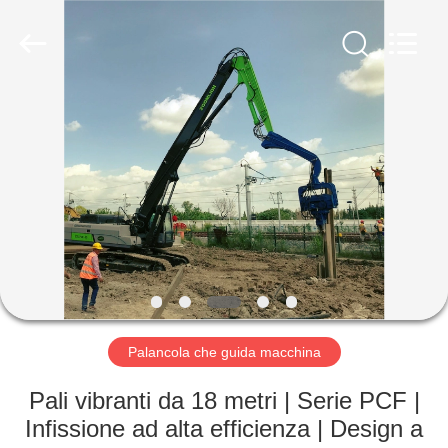
Yekun
Construction
Machinery
Co.,
Ltd..
All
Rights
Reserved.
CASA
PRODOTTI
MANIFESTAZIONE
DI
VR
CIRCA
Palancola che guida macchina
NOI
Pali vibranti da 18 metri | Serie PCF |
Infissione ad alta efficienza | Design a