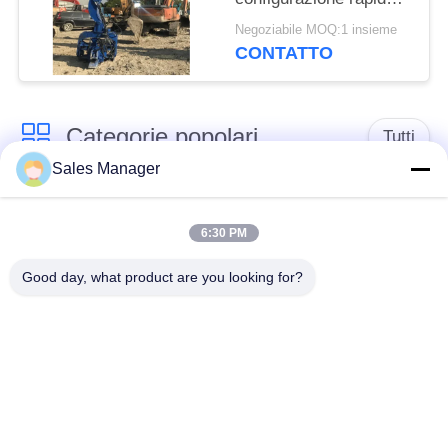
impianto efficiente per
Negoziabile MOQ:1 insieme
stazioni di stazione di
CONTATTO
stazione di stazione di
stazione di stazione
Categorie popolari
Tutti
Sales Manager
escavatore montato
Battipalo idraulico
battipalo
6:30 PM
Good day, what product are you looking for?
Martello elettrico
Piledriver laterale
vibratore
della presa
Quattro piloti
Guida di 360 gradi
eccentrici