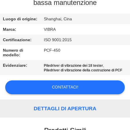
GIRO
bassa manutenzione
DELLA
Luogo di origine:
Shanghai, Cina
FABBRICA
Marca:
VIBRA
CONTROLLO
Certificazione:
ISO 9001:2015
DI
Numero di
PCF-450
modello:
QUALITÀ
Evidenziare:
,
Piledriver di vibrazione dei 18 tester
Piledriver di vibrazione della costruzione di PCF
CONTATTICI
CONTATTACI!
NOTIZIE
DETTAGLI DI APERTURA
CASI