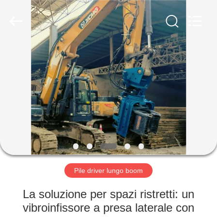
Yekun
Construction
Machinery
Co.,
Ltd..
All
Rights
Reserved.
CASA
PRODOTTI
MANIFESTAZIONE
DI
VR
CIRCA
Pile driver lungo boom
NOI
La soluzione per spazi ristretti: un
vibroinfissore a presa laterale con