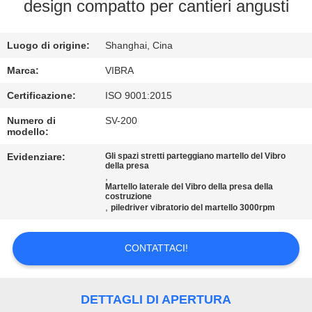
GIRO
design compatto per cantieri angusti
DELLA
Luogo di origine:
Shanghai, Cina
FABBRICA
Marca:
VIBRA
CONTROLLO
Certificazione:
ISO 9001:2015
DI
Numero di
SV-200
modello:
QUALITÀ
Evidenziare:
Gli spazi stretti parteggiano martello del Vibro
della presa
,
CONTATTICI
Martello laterale del Vibro della presa della
costruzione
,
piledriver vibratorio del martello 3000rpm
NOTIZIE
CONTATTACI!
CASI
DETTAGLI DI APERTURA