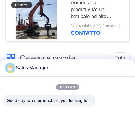
Aumenta la
produttività: un
battipalo ad alta
velocità con potente
Negoziabile MOQ:1 insieme
vibrazione per
CONTATTO
palancole da 6-8 m
Categorie popolari
Tutti
Sales Manager
escavatore montato
Battipalo idraulico
battipalo
10:33 AM
Good day, what product are you looking for?
Martello elettrico
Piledriver laterale
vibratore
della presa
Quattro piloti
Guida di 360 gradi