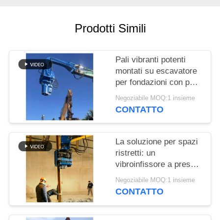
RICHIEDA
UNA
Prodotti Simili
CITAZIONE
Pali vibranti potenti
SITEMAP
montati su escavatore
per fondazioni con pali
in acciaio e palancole
PRIVACY
Negoziabile MOQ:1 insieme
CONTATTO
POLICY
La soluzione per spazi
ristretti: un
vibroinfissore a presa
laterale con design
Negoziabile MOQ:1 insieme
compatto per cantieri
CONTATTO
angusti