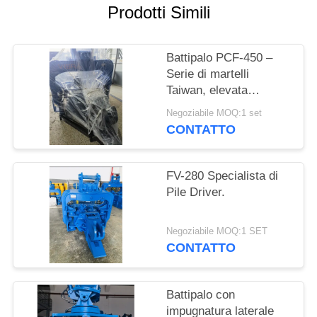
RICHIEDA
Prodotti Simili
UNA
CITAZIONE
Battipalo PCF-450 –
Serie di martelli
Taiwan, elevata
SITEMAP
intercambiabilità delle
Negoziabile MOQ:1 set
parti e forza di 535 kN
CONTATTO
PRIVACY
POLICY
FV-280 Specialista di
Pile Driver.
Negoziabile MOQ:1 SET
CONTATTO
Battipalo con
impugnatura laterale