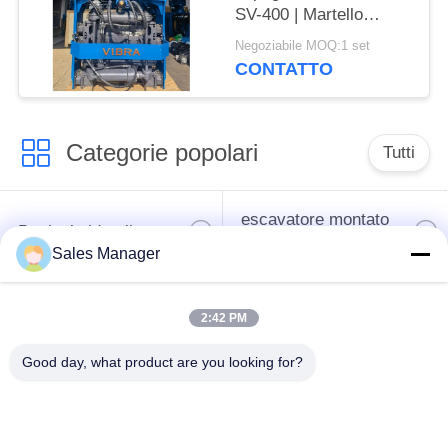
SV-400 | Martello
idraulico 656KN per
Negoziabile MOQ:1 set
spazi ristretti
CONTATTO
Categorie popolari
Tutti
escavatore montato
Battipalo idraulico
battipalo
Sales Manager
Martello elettrico
Piledriver laterale
2:42 PM
vibratore
della presa
Good day, what product are you looking for?
Quattro piloti
Guida di 360 gradi
eccentrici