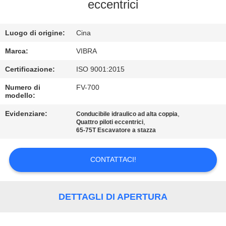
GIRO
eccentrici
DELLA
Luogo di origine:
Cina
FABBRICA
Marca:
VIBRA
CONTROLLO
Certificazione:
ISO 9001:2015
DI
Numero di
FV-700
modello:
QUALITÀ
Evidenziare:
,
Conducibile idraulico ad alta coppia
,
Quattro piloti eccentrici
CONTATTICI
65-75T Escavatore a stazza
CONTATTACI!
NOTIZIE
CASI
DETTAGLI DI APERTURA