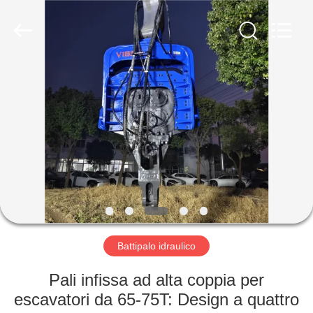
Yekun
Construction
Machinery
Co.,
Ltd..
All
Rights
Reserved.
CASA
PRODOTTI
MANIFESTAZIONE
DI
VR
CIRCA
Battipalo idraulico
NOI
Pali infissa ad alta coppia per
escavatori da 65-75T: Design a quattro