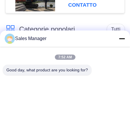
vibrazione per
CONTATTO
palancole da 6-8 m
Categorie popolari
Tutti
Sales Manager
escavatore montato
Battipalo idraulico
battipalo
7:52 AM
Good day, what product are you looking for?
Martello elettrico
Piledriver laterale
vibratore
della presa
Quattro piloti
Guida di 360 gradi
eccentrici
Attrezzatura concreta
Mini Excavator Pile
di azionamento di