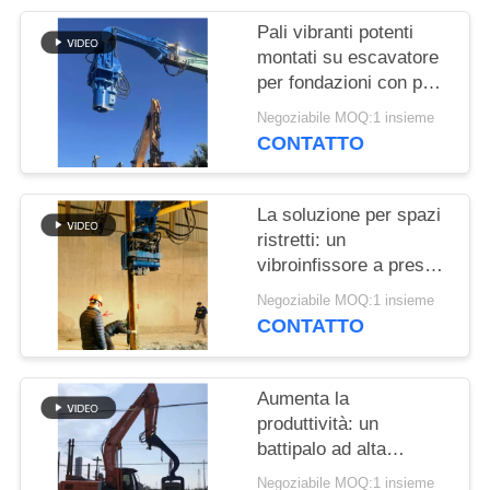
RICHIEDA
Pali vibranti potenti
UNA
montati su escavatore
CITAZIONE
per fondazioni con pali
in acciaio e palancole
Negoziabile MOQ:1 insieme
SITEMAP
CONTATTO
PRIVACY
La soluzione per spazi
ristretti: un
POLICY
vibroinfissore a presa
laterale con design
Negoziabile MOQ:1 insieme
compatto per cantieri
CONTATTO
angusti
Aumenta la
produttività: un
battipalo ad alta
velocità con potente
Negoziabile MOQ:1 insieme