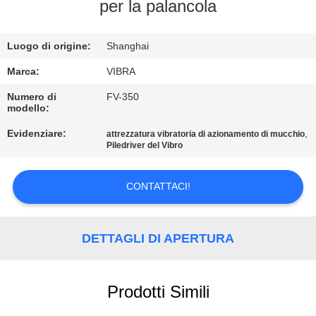
GIRO
per la palancola
DELLA
Luogo di origine:
Shanghai
FABBRICA
Marca:
VIBRA
CONTROLLO
Numero di
FV-350
modello:
DI
Evidenziare:
,
attrezzatura vibratoria di azionamento di mucchio
QUALITÀ
Piledriver del Vibro
CONTATTICI
CONTATTACI!
NOTIZIE
DETTAGLI DI APERTURA
CASI
Prodotti Simili