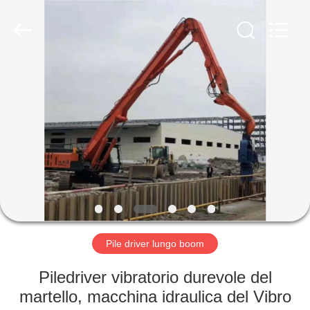
Yekun
Construction
Machinery
Co.,
Ltd..
All
Rights
Reserved.
CASA
PRODOTTI
MANIFESTAZIONE
DI
VR
CIRCA
Pile driver lungo boom
NOI
Piledriver vibratorio durevole del
martello, macchina idraulica del Vibro