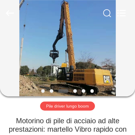
Yekun
Construction
Machinery
Co.,
Ltd..
All
Rights
Reserved.
CASA
PRODOTTI
MANIFESTAZIONE
DI
VR
CIRCA
Pile driver lungo boom
NOI
Motorino di pile di acciaio ad alte
prestazioni: martello Vibro rapido con