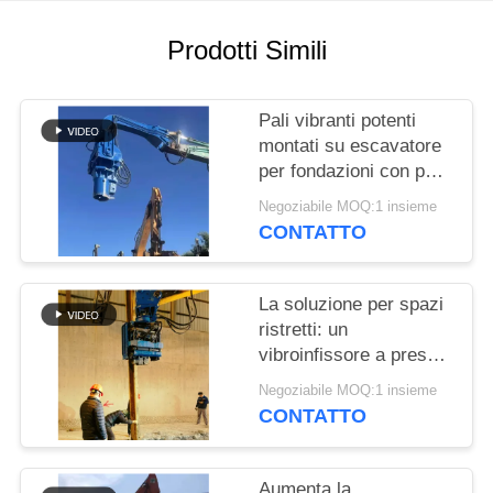
RICHIEDA
UNA
Prodotti Simili
CITAZIONE
Pali vibranti potenti
SITEMAP
montati su escavatore
per fondazioni con pali
in acciaio e palancole
Negoziabile MOQ:1 insieme
PRIVACY
CONTATTO
POLICY
La soluzione per spazi
ristretti: un
vibroinfissore a presa
laterale con design
Negoziabile MOQ:1 insieme
compatto per cantieri
CONTATTO
angusti
Aumenta la