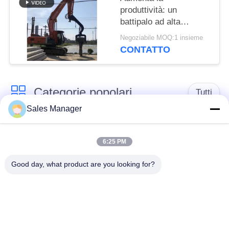
produttività: un
battipalo ad alta
velocità con potente
Negoziabile MOQ:1 insieme
vibrazione per
CONTATTO
palancole da 6-8 m
Categorie popolari
Tutti
Sales Manager
escavatore montato
Battipalo idraulico
battipalo
6:25 PM
Good day, what product are you looking for?
Martello elettrico
Piledriver laterale
vibratore
della presa
Quattro piloti
Guida di 360 gradi
eccentrici