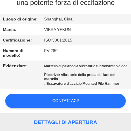
GIRO
una potente forza di eccitazione
DELLA
Luogo di origine:
Shanghai, Cina
FABBRICA
Marca:
VIBRA YEKUN
CONTROLLO
Certificazione:
ISO 9001:2015
DI
Numero di
FV-280
modello:
QUALITÀ
Evidenziare:
Martello di palancola vibratorio funzionante veloce
,
Piledriver vibratorio della presa del lato del
CONTATTICI
martello
,
Escavatore d'acciaio Mounted Pile Hammer
NOTIZIE
CONTATTACI!
CASI
DETTAGLI DI APERTURA